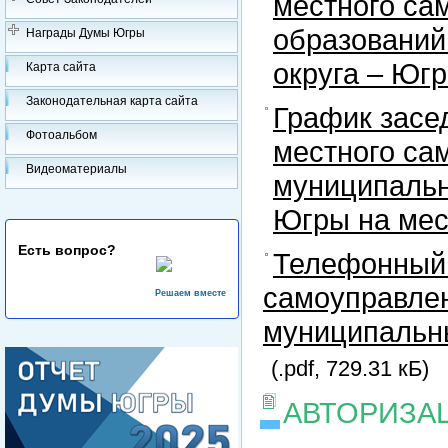
местного са
образований
Награды Думы Югры
округа – Юг
Карта сайта
Законодательная карта сайта
График засе
Фотоальбом
местного са
Видеоматериалы
муниципальн
Югры на ме
Есть вопрос?
Телефонный 
самоуправлен
Решаем вместе
муниципальны
(.pdf, 729.31 кБ)
АВТОРИЗА