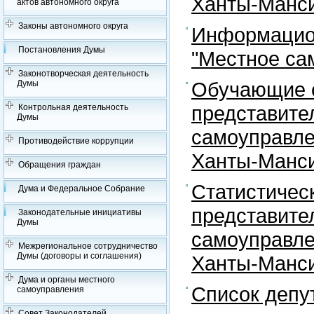
Ханты-Манси
актов автономного округа
Законы автономного округа
Информацион
Постановления Думы
"Местное са
Законотворческая деятельность
Обучающие с
Думы
представите
Контрольная деятельность
Думы
самоуправле
Противодействие коррупции
Ханты-Манси
Обращения граждан
Статистичес
Дума и Федеральное Собрание
представите
Законодательные инициативы
Думы
самоуправле
Межрегиональное сотрудничество
Думы (договоры и соглашения)
Ханты-Манси
Дума и органы местного
Список депу
самоуправления
Совет Законодателей