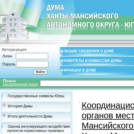
Авторизация
ОБЩИЕ СВЕДЕНИЯ О ДУМЕ
Логин
КОМИТЕТЫ И КОМИССИИ ДУМЫ
Пароль
ФРАКЦИИ В ДУМЕ
Поиск
расширенный поиск
Государственные символы Югры
Координацио
История Думы
органов мес
Итоги деятельности Думы
Мансийского
Оценка регулирующего воздействия
проектов нормативных правовых