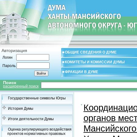
Авторизация
ОБЩИЕ СВЕДЕНИЯ О ДУМЕ
Логин
КОМИТЕТЫ И КОМИССИИ ДУМЫ
Пароль
ФРАКЦИИ В ДУМЕ
Поиск
расширенный поиск
Государственные символы Югры
Координацио
История Думы
органов мес
Итоги деятельности Думы
Мансийского
Оценка регулирующего воздействия
проектов нормативных правовых