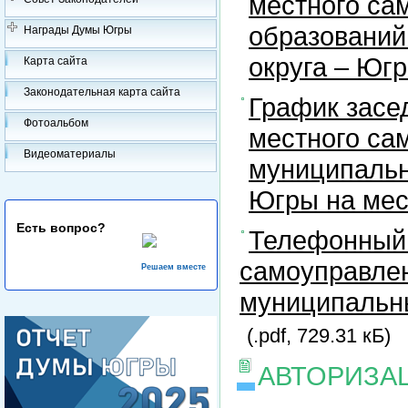
местного са
образований
Награды Думы Югры
округа – Юг
Карта сайта
Законодательная карта сайта
График засе
Фотоальбом
местного са
Видеоматериалы
муниципальн
Югры на ме
Есть вопрос?
Телефонный 
самоуправлен
Решаем вместе
муниципальны
(.pdf, 729.31 кБ)
АВТОРИЗА