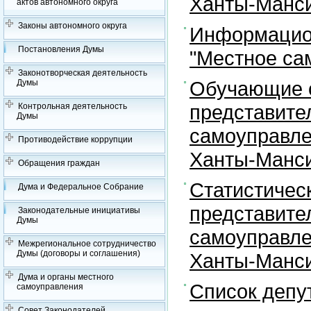
Ханты-Манси
актов автономного округа
Законы автономного округа
Информацион
Постановления Думы
"Местное са
Законотворческая деятельность
Обучающие с
Думы
представите
Контрольная деятельность
Думы
самоуправле
Противодействие коррупции
Ханты-Манси
Обращения граждан
Статистичес
Дума и Федеральное Собрание
представите
Законодательные инициативы
Думы
самоуправле
Межрегиональное сотрудничество
Думы (договоры и соглашения)
Ханты-Манси
Дума и органы местного
Список депу
самоуправления
Совет Законодателей