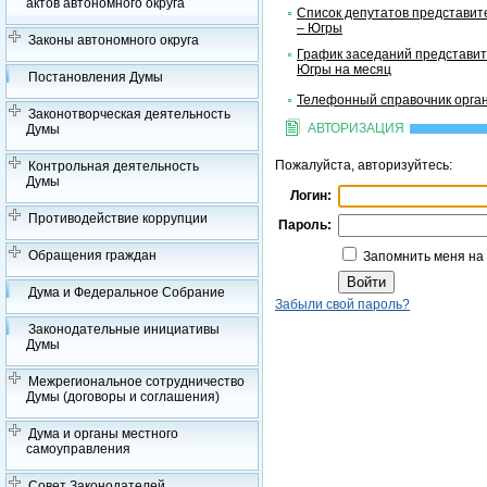
актов автономного округа
Список депутатов представит
– Югры
Законы автономного округа
График заседаний представит
Югры на месяц
Постановления Думы
Телефонный справочник орган
Законотворческая деятельность
АВТОРИЗАЦИЯ
Думы
Пожалуйста, авторизуйтесь:
Контрольная деятельность
Думы
Логин:
Противодействие коррупции
Пароль:
Обращения граждан
Запомнить меня на
Дума и Федеральное Собрание
Забыли свой пароль?
Законодательные инициативы
Думы
Межрегиональное сотрудничество
Думы (договоры и соглашения)
Дума и органы местного
самоуправления
Совет Законодателей