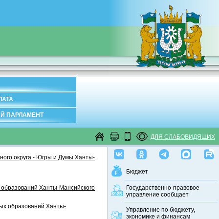
ЛАТА
Й ПАРЛАМЕНТ
ДЛЯ СЛАБОВИДЯЩИХ
ого округа - Югры и Думы Ханты-
Бюджет
 образований Ханты-Мансийского
Государственно-правовое
управление сообщает
ных образований Ханты-
Управление по бюджету,
экономике и финансам