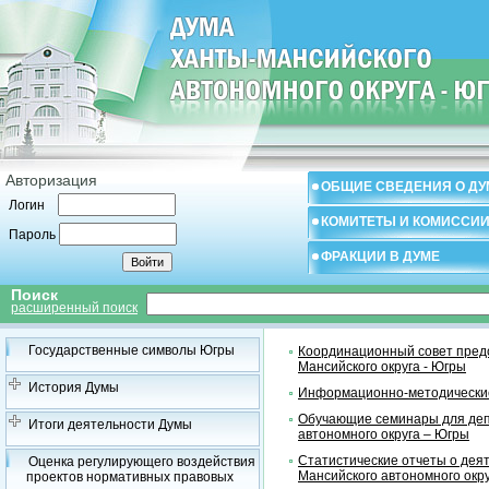
Авторизация
ОБЩИЕ СВЕДЕНИЯ О ДУ
Логин
КОМИТЕТЫ И КОМИССИ
Пароль
ФРАКЦИИ В ДУМЕ
Поиск
расширенный поиск
Государственные символы Югры
Координационный совет предс
Мансийского округа - Югры
История Думы
Информационно-методические
Обучающие семинары для деп
Итоги деятельности Думы
автономного округа – Югры
Статистические отчеты о дея
Оценка регулирующего воздействия
Мансийского автономного окр
проектов нормативных правовых