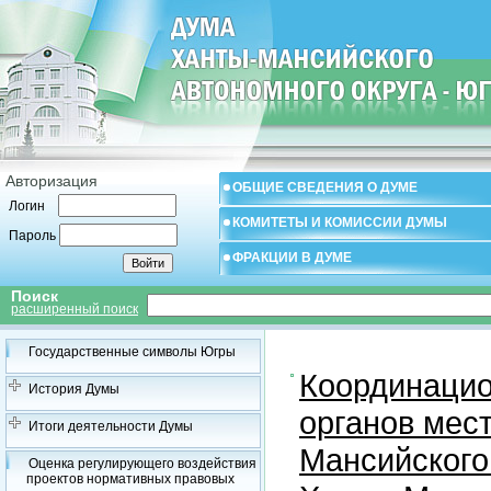
Авторизация
ОБЩИЕ СВЕДЕНИЯ О ДУМЕ
Логин
КОМИТЕТЫ И КОМИССИИ ДУМЫ
Пароль
ФРАКЦИИ В ДУМЕ
Поиск
расширенный поиск
Государственные символы Югры
Координацио
История Думы
органов мес
Итоги деятельности Думы
Мансийского
Оценка регулирующего воздействия
проектов нормативных правовых