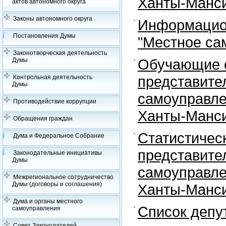
Ханты-Манси
актов автономного округа
Законы автономного округа
Информацион
Постановления Думы
"Местное са
Законотворческая деятельность
Обучающие с
Думы
представите
Контрольная деятельность
Думы
самоуправле
Противодействие коррупции
Ханты-Манси
Обращения граждан
Статистичес
Дума и Федеральное Собрание
представите
Законодательные инициативы
Думы
самоуправле
Межрегиональное сотрудничество
Думы (договоры и соглашения)
Ханты-Манси
Дума и органы местного
Список депу
самоуправления
Совет Законодателей