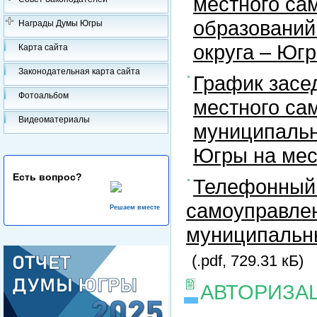
местного са
образований
Награды Думы Югры
округа – Юг
Карта сайта
Законодательная карта сайта
График засе
Фотоальбом
местного са
Видеоматериалы
муниципальн
Югры на ме
Есть вопрос?
Телефонный 
самоуправлен
Решаем вместе
муниципальны
(.pdf, 729.31 кБ)
АВТОРИЗА