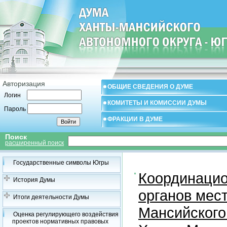
Авторизация
ОБЩИЕ СВЕДЕНИЯ О ДУМЕ
Логин
КОМИТЕТЫ И КОМИССИИ ДУМЫ
Пароль
ФРАКЦИИ В ДУМЕ
Поиск
расширенный поиск
Государственные символы Югры
Координацио
История Думы
органов мес
Итоги деятельности Думы
Мансийского
Оценка регулирующего воздействия
проектов нормативных правовых