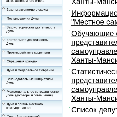
Ханты-Манси
актов автономного округа
Законы автономного округа
Информацион
Постановления Думы
"Местное са
Законотворческая деятельность
Обучающие с
Думы
представите
Контрольная деятельность
Думы
самоуправле
Противодействие коррупции
Ханты-Манси
Обращения граждан
Статистичес
Дума и Федеральное Собрание
представите
Законодательные инициативы
Думы
самоуправле
Межрегиональное сотрудничество
Думы (договоры и соглашения)
Ханты-Манси
Дума и органы местного
Список депу
самоуправления
Совет Законодателей