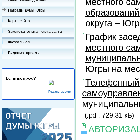
местного са
образований
Награды Думы Югры
округа – Юг
Карта сайта
Законодательная карта сайта
График засе
Фотоальбом
местного са
Видеоматериалы
муниципальн
Югры на ме
Есть вопрос?
Телефонный 
самоуправлен
Решаем вместе
муниципальны
(.pdf, 729.31 кБ)
АВТОРИЗА