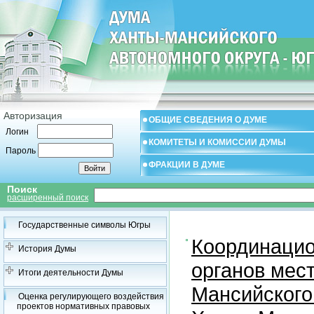
Авторизация
ОБЩИЕ СВЕДЕНИЯ О ДУМЕ
Логин
КОМИТЕТЫ И КОМИССИИ ДУМЫ
Пароль
ФРАКЦИИ В ДУМЕ
Поиск
расширенный поиск
Государственные символы Югры
Координацио
История Думы
органов мес
Итоги деятельности Думы
Мансийского
Оценка регулирующего воздействия
проектов нормативных правовых