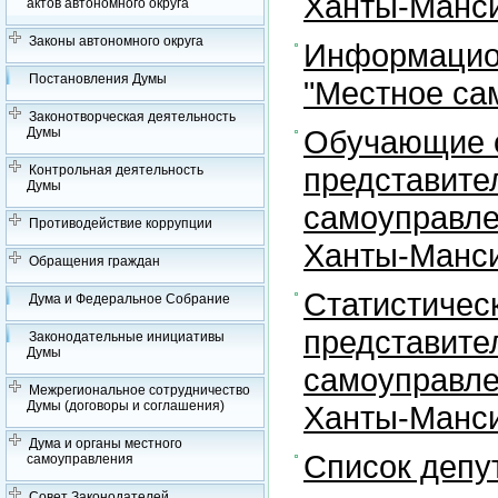
Ханты-Манси
актов автономного округа
Законы автономного округа
Информацион
Постановления Думы
"Местное са
Законотворческая деятельность
Обучающие с
Думы
представите
Контрольная деятельность
Думы
самоуправле
Противодействие коррупции
Ханты-Манси
Обращения граждан
Статистичес
Дума и Федеральное Собрание
представите
Законодательные инициативы
Думы
самоуправле
Межрегиональное сотрудничество
Думы (договоры и соглашения)
Ханты-Манси
Дума и органы местного
Список депу
самоуправления
Совет Законодателей