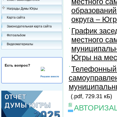
местного са
образований
Награды Думы Югры
округа – Юг
Карта сайта
Законодательная карта сайта
График засе
Фотоальбом
местного са
Видеоматериалы
муниципальн
Югры на ме
Есть вопрос?
Телефонный 
самоуправлен
Решаем вместе
муниципальны
(.pdf, 729.31 кБ)
АВТОРИЗА