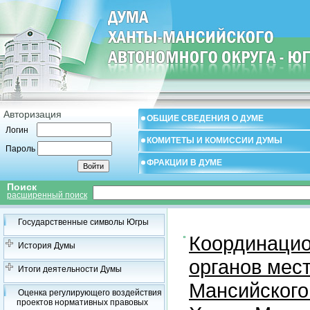
Авторизация
ОБЩИЕ СВЕДЕНИЯ О ДУМЕ
Логин
КОМИТЕТЫ И КОМИССИИ ДУМЫ
Пароль
ФРАКЦИИ В ДУМЕ
Поиск
расширенный поиск
Государственные символы Югры
Координацио
История Думы
органов мес
Итоги деятельности Думы
Мансийского
Оценка регулирующего воздействия
проектов нормативных правовых