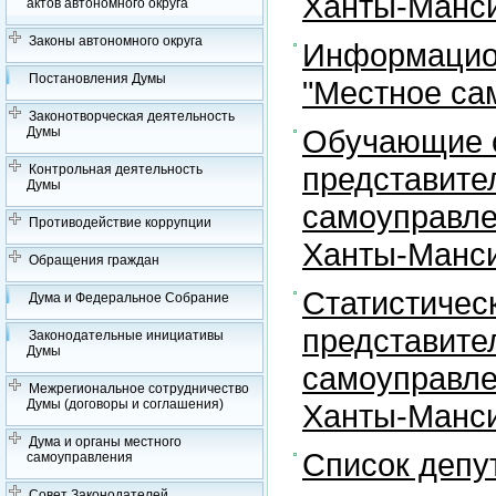
Ханты-Манси
актов автономного округа
Законы автономного округа
Информацион
Постановления Думы
"Местное са
Законотворческая деятельность
Обучающие с
Думы
представите
Контрольная деятельность
Думы
самоуправле
Противодействие коррупции
Ханты-Манси
Обращения граждан
Статистичес
Дума и Федеральное Собрание
представите
Законодательные инициативы
Думы
самоуправле
Межрегиональное сотрудничество
Думы (договоры и соглашения)
Ханты-Манси
Дума и органы местного
Список депу
самоуправления
Совет Законодателей