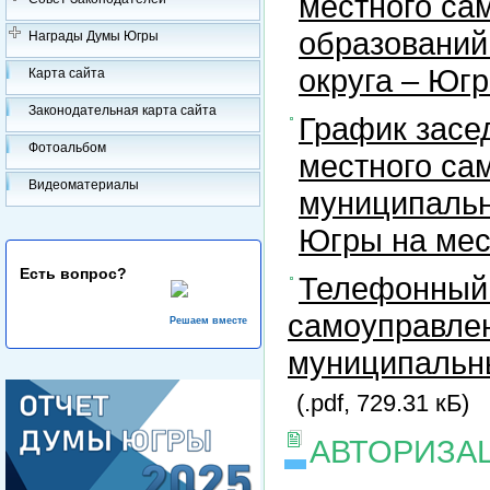
местного са
образований
Награды Думы Югры
округа – Юг
Карта сайта
Законодательная карта сайта
График засе
Фотоальбом
местного са
Видеоматериалы
муниципальн
Югры на ме
Есть вопрос?
Телефонный 
самоуправлен
Решаем вместе
муниципальны
(.pdf, 729.31 кБ)
АВТОРИЗА