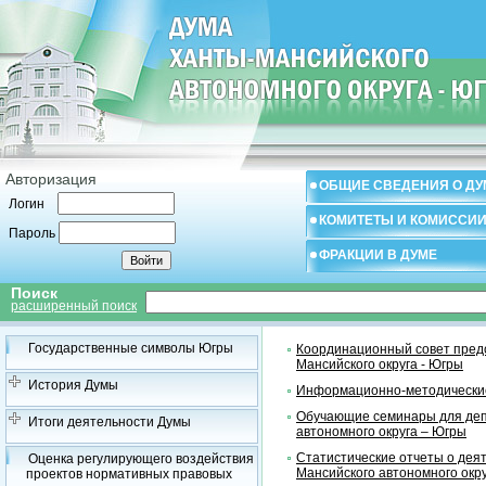
Авторизация
ОБЩИЕ СВЕДЕНИЯ О ДУ
Логин
КОМИТЕТЫ И КОМИССИ
Пароль
ФРАКЦИИ В ДУМЕ
Поиск
расширенный поиск
Государственные символы Югры
Координационный совет предс
Мансийского округа - Югры
История Думы
Информационно-методические
Обучающие семинары для деп
Итоги деятельности Думы
автономного округа – Югры
Статистические отчеты о дея
Оценка регулирующего воздействия
Мансийского автономного окр
проектов нормативных правовых