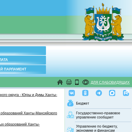
ЛАТА
Й ПАРЛАМЕНТ
ДЛЯ СЛАБОВИДЯЩИХ
ого округа - Югры и Думы Ханты-
Бюджет
 образований Ханты-Мансийского
Государственно-правовое
управление сообщает
ных образований Ханты-
Управление по бюджету,
экономике и финансам