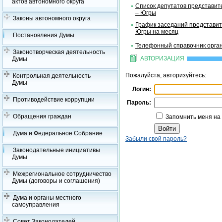
актов автономного округа
Список депутатов представит
– Югры
Законы автономного округа
График заседаний представит
Югры на месяц
Постановления Думы
Телефонный справочник орган
Законотворческая деятельность
АВТОРИЗАЦИЯ
Думы
Пожалуйста, авторизуйтесь:
Контрольная деятельность
Думы
Логин:
Противодействие коррупции
Пароль:
Обращения граждан
Запомнить меня на
Дума и Федеральное Собрание
Забыли свой пароль?
Законодательные инициативы
Думы
Межрегиональное сотрудничество
Думы (договоры и соглашения)
Дума и органы местного
самоуправления
Совет Законодателей