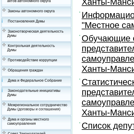
Ханты-Манси
актов автономного округа
Законы автономного округа
Информацион
Постановления Думы
"Местное са
Законотворческая деятельность
Обучающие с
Думы
представите
Контрольная деятельность
Думы
самоуправле
Противодействие коррупции
Ханты-Манси
Обращения граждан
Статистичес
Дума и Федеральное Собрание
представите
Законодательные инициативы
Думы
самоуправле
Межрегиональное сотрудничество
Думы (договоры и соглашения)
Ханты-Манси
Дума и органы местного
Список депу
самоуправления
Совет Законодателей