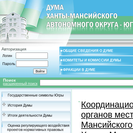
Авторизация
ОБЩИЕ СВЕДЕНИЯ О ДУМЕ
Логин
КОМИТЕТЫ И КОМИССИИ ДУМЫ
Пароль
ФРАКЦИИ В ДУМЕ
Поиск
расширенный поиск
Государственные символы Югры
Координацио
История Думы
органов мес
Итоги деятельности Думы
Мансийского
Оценка регулирующего воздействия
проектов нормативных правовых