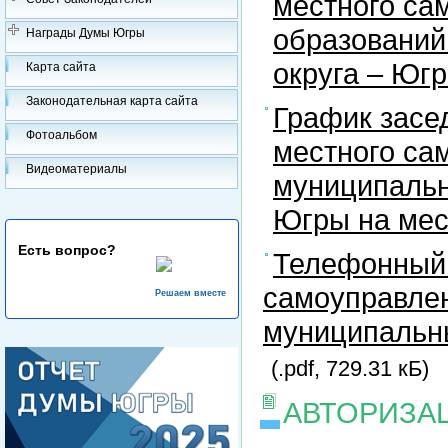
местного са
образований
Награды Думы Югры
округа – Юг
Карта сайта
Законодательная карта сайта
График засе
Фотоальбом
местного са
Видеоматериалы
муниципальн
Югры на ме
Есть вопрос?
Телефонный 
самоуправлен
Решаем вместе
муниципальны
(.pdf, 729.31 кБ)
АВТОРИЗА