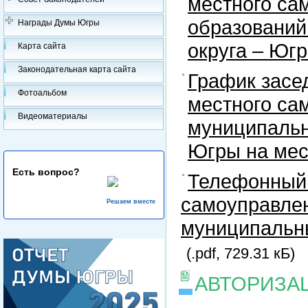
местного са
образований
Награды Думы Югры
округа – Юг
Карта сайта
Законодательная карта сайта
График засе
Фотоальбом
местного са
Видеоматериалы
муниципальн
Югры на ме
Есть вопрос?
Телефонный 
самоуправлен
Решаем вместе
муниципальны
(.pdf, 729.31 кБ)
АВТОРИЗА