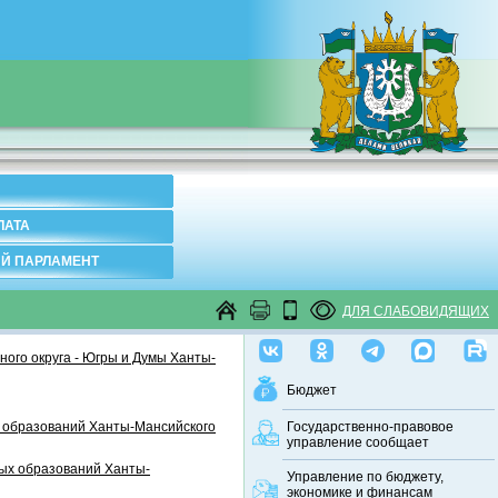
ЛАТА
Й ПАРЛАМЕНТ
ДЛЯ СЛАБОВИДЯЩИХ
ого округа - Югры и Думы Ханты-
Бюджет
 образований Ханты-Мансийского
Государственно-правовое
управление сообщает
ных образований Ханты-
Управление по бюджету,
экономике и финансам