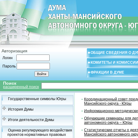
Авторизация
ОБЩИЕ СВЕДЕНИЯ О ДУ
Логин
КОМИТЕТЫ И КОМИССИ
Пароль
ФРАКЦИИ В ДУМЕ
Поиск
расширенный поиск
Государственные символы Югры
Координационный совет предс
Мансийского округа - Югры
История Думы
Информационно-методические
Обучающие семинары для деп
Итоги деятельности Думы
автономного округа – Югры
Статистические отчеты о дея
Оценка регулирующего воздействия
Мансийского автономного окр
проектов нормативных правовых