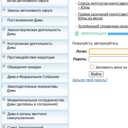
актов автономного округа
Список депутатов представит
– Югры
Законы автономного округа
График заседаний представит
Югры на месяц
Постановления Думы
Телефонный справочник орган
Законотворческая деятельность
АВТОРИЗАЦИЯ
Думы
Пожалуйста, авторизуйтесь:
Контрольная деятельность
Думы
Логин:
Противодействие коррупции
Пароль:
Обращения граждан
Запомнить меня на
Дума и Федеральное Собрание
Забыли свой пароль?
Законодательные инициативы
Думы
Межрегиональное сотрудничество
Думы (договоры и соглашения)
Дума и органы местного
самоуправления
Совет Законодателей