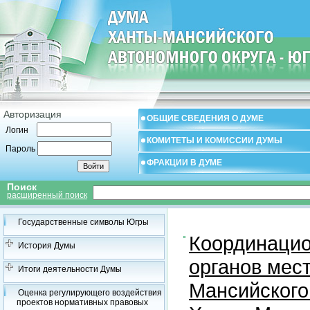
Авторизация
ОБЩИЕ СВЕДЕНИЯ О ДУМЕ
Логин
КОМИТЕТЫ И КОМИССИИ ДУМЫ
Пароль
ФРАКЦИИ В ДУМЕ
Поиск
расширенный поиск
Государственные символы Югры
Координацио
История Думы
органов мес
Итоги деятельности Думы
Мансийского
Оценка регулирующего воздействия
проектов нормативных правовых