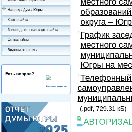
местного са
образований
Награды Думы Югры
округа – Юг
Карта сайта
Законодательная карта сайта
График засе
Фотоальбом
местного са
Видеоматериалы
муниципальн
Югры на ме
Есть вопрос?
Телефонный 
самоуправлен
Решаем вместе
муниципальны
(.pdf, 729.31 кБ)
АВТОРИЗА