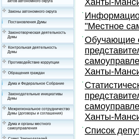
Ханты-Манси
актов автономного округа
Законы автономного округа
Информацион
Постановления Думы
"Местное са
Законотворческая деятельность
Обучающие с
Думы
представите
Контрольная деятельность
Думы
самоуправле
Противодействие коррупции
Ханты-Манси
Обращения граждан
Статистичес
Дума и Федеральное Собрание
представите
Законодательные инициативы
Думы
самоуправле
Межрегиональное сотрудничество
Думы (договоры и соглашения)
Ханты-Манси
Дума и органы местного
Список депу
самоуправления
Совет Законодателей