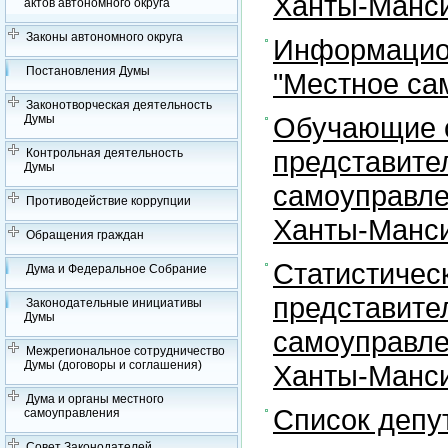
Ханты-Манси
актов автономного округа
Законы автономного округа
Информацион
Постановления Думы
"Местное са
Законотворческая деятельность
Обучающие с
Думы
представите
Контрольная деятельность
Думы
самоуправле
Противодействие коррупции
Ханты-Манси
Обращения граждан
Статистичес
Дума и Федеральное Собрание
представите
Законодательные инициативы
Думы
самоуправле
Межрегиональное сотрудничество
Думы (договоры и соглашения)
Ханты-Манси
Дума и органы местного
Список депу
самоуправления
Совет Законодателей