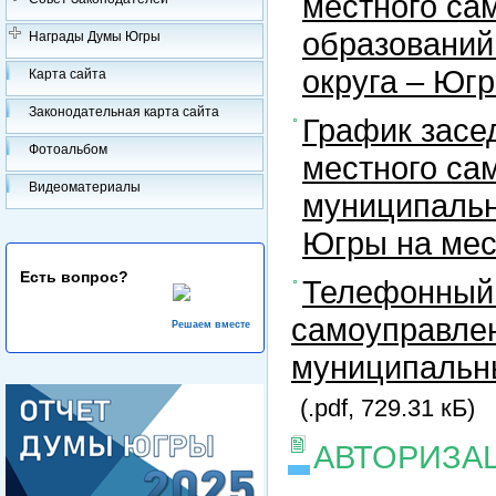
местного са
образований
Награды Думы Югры
округа – Юг
Карта сайта
Законодательная карта сайта
График засе
Фотоальбом
местного са
Видеоматериалы
муниципальн
Югры на ме
Есть вопрос?
Телефонный 
самоуправлен
Решаем вместе
муниципальны
(.pdf, 729.31 кБ)
АВТОРИЗА