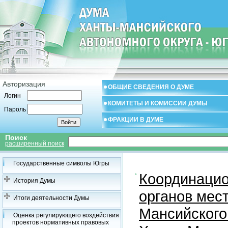
Авторизация
ОБЩИЕ СВЕДЕНИЯ О ДУМЕ
Логин
КОМИТЕТЫ И КОМИССИИ ДУМЫ
Пароль
ФРАКЦИИ В ДУМЕ
Поиск
расширенный поиск
Государственные символы Югры
Координацио
История Думы
органов мес
Итоги деятельности Думы
Мансийского
Оценка регулирующего воздействия
проектов нормативных правовых