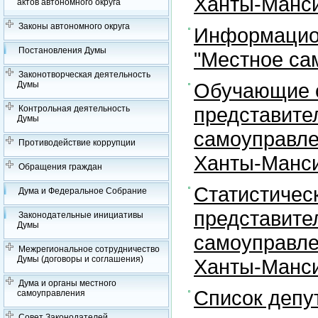
Ханты-Манси
актов автономного округа
Законы автономного округа
Информацион
Постановления Думы
"Местное са
Законотворческая деятельность
Обучающие с
Думы
представите
Контрольная деятельность
Думы
самоуправле
Противодействие коррупции
Ханты-Манси
Обращения граждан
Статистичес
Дума и Федеральное Собрание
представите
Законодательные инициативы
Думы
самоуправле
Межрегиональное сотрудничество
Думы (договоры и соглашения)
Ханты-Манси
Дума и органы местного
Список депу
самоуправления
Совет Законодателей