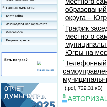
местного са
образований
Награды Думы Югры
округа – Юг
Карта сайта
Законодательная карта сайта
График засе
Фотоальбом
местного са
Видеоматериалы
муниципальн
Югры на ме
Есть вопрос?
Телефонный 
самоуправлен
Решаем вместе
муниципальны
(.pdf, 729.31 кБ)
АВТОРИЗА