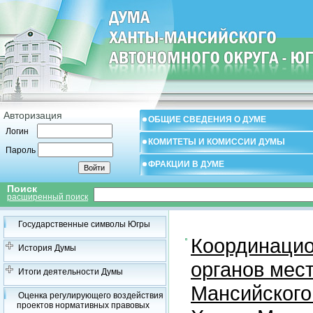
Авторизация
ОБЩИЕ СВЕДЕНИЯ О ДУМЕ
Логин
КОМИТЕТЫ И КОМИССИИ ДУМЫ
Пароль
ФРАКЦИИ В ДУМЕ
Поиск
расширенный поиск
Государственные символы Югры
Координацио
История Думы
органов мес
Итоги деятельности Думы
Мансийского
Оценка регулирующего воздействия
проектов нормативных правовых