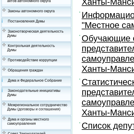
Ханты-Манси
актов автономного округа
Законы автономного округа
Информацион
Постановления Думы
"Местное са
Законотворческая деятельность
Обучающие с
Думы
представите
Контрольная деятельность
Думы
самоуправле
Противодействие коррупции
Ханты-Манси
Обращения граждан
Статистичес
Дума и Федеральное Собрание
представите
Законодательные инициативы
Думы
самоуправле
Межрегиональное сотрудничество
Думы (договоры и соглашения)
Ханты-Манси
Дума и органы местного
Список депу
самоуправления
Совет Законодателей