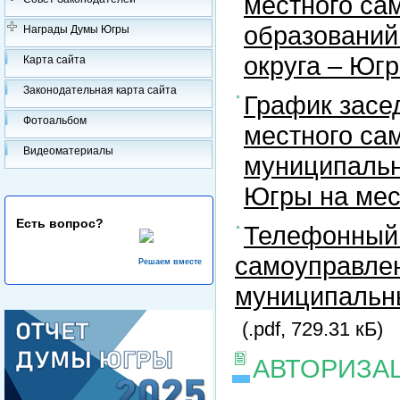
местного са
образований
Награды Думы Югры
округа – Юг
Карта сайта
Законодательная карта сайта
График засе
Фотоальбом
местного са
Видеоматериалы
муниципальн
Югры на ме
Есть вопрос?
Телефонный 
самоуправлен
Решаем вместе
муниципальны
(.pdf, 729.31 кБ)
АВТОРИЗА