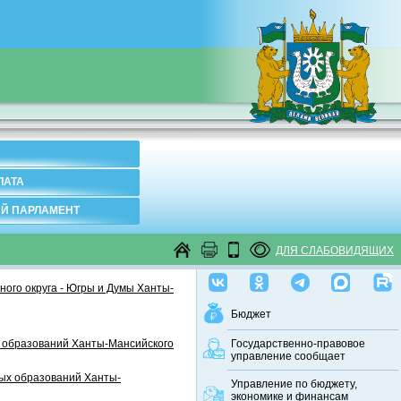
ЛАТА
Й ПАРЛАМЕНТ
ДЛЯ СЛАБОВИДЯЩИХ
ого округа - Югры и Думы Ханты-
Бюджет
 образований Ханты-Мансийского
Государственно-правовое
управление сообщает
ных образований Ханты-
Управление по бюджету,
экономике и финансам