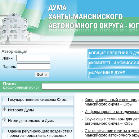
Авторизация
ОБЩИЕ СВЕДЕНИЯ О ДУ
Логин
КОМИТЕТЫ И КОМИССИ
Пароль
ФРАКЦИИ В ДУМЕ
Поиск
расширенный поиск
Государственные символы Югры
Координационный совет предс
Мансийского округа - Югры
История Думы
Информационно-методические
Обучающие семинары для деп
Итоги деятельности Думы
автономного округа – Югры
Статистические отчеты о дея
Оценка регулирующего воздействия
Мансийского автономного окр
проектов нормативных правовых