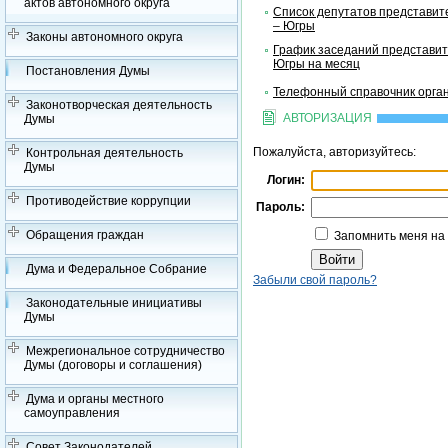
актов автономного округа
Список депутатов представит
– Югры
Законы автономного округа
График заседаний представит
Югры на месяц
Постановления Думы
Телефонный справочник орган
Законотворческая деятельность
АВТОРИЗАЦИЯ
Думы
Пожалуйста, авторизуйтесь:
Контрольная деятельность
Думы
Логин:
Противодействие коррупции
Пароль:
Обращения граждан
Запомнить меня на
Дума и Федеральное Собрание
Забыли свой пароль?
Законодательные инициативы
Думы
Межрегиональное сотрудничество
Думы (договоры и соглашения)
Дума и органы местного
самоуправления
Совет Законодателей