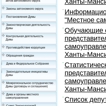
Ханты-Манси
актов автономного округа
Законы автономного округа
Информацион
Постановления Думы
"Местное са
Законотворческая деятельность
Обучающие с
Думы
представите
Контрольная деятельность
Думы
самоуправле
Противодействие коррупции
Ханты-Манси
Обращения граждан
Статистичес
Дума и Федеральное Собрание
представите
Законодательные инициативы
Думы
самоуправле
Межрегиональное сотрудничество
Думы (договоры и соглашения)
Ханты-Манси
Дума и органы местного
Список депу
самоуправления
Совет Законодателей