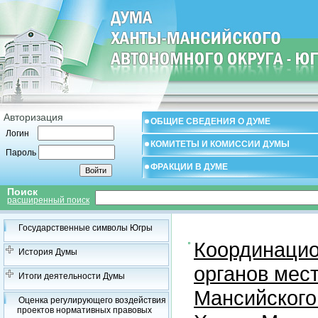
Авторизация
ОБЩИЕ СВЕДЕНИЯ О ДУМЕ
Логин
КОМИТЕТЫ И КОМИССИИ ДУМЫ
Пароль
ФРАКЦИИ В ДУМЕ
Поиск
расширенный поиск
Государственные символы Югры
Координацио
История Думы
органов мес
Итоги деятельности Думы
Мансийского
Оценка регулирующего воздействия
проектов нормативных правовых