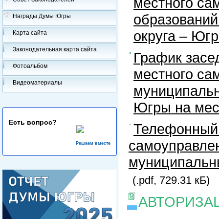
местного са
образований
Награды Думы Югры
округа – Юг
Карта сайта
Законодательная карта сайта
График засе
Фотоальбом
местного са
Видеоматериалы
муниципальн
Югры на ме
Есть вопрос?
Телефонный 
самоуправлен
Решаем вместе
муниципальны
(.pdf, 729.31 кБ)
АВТОРИЗА