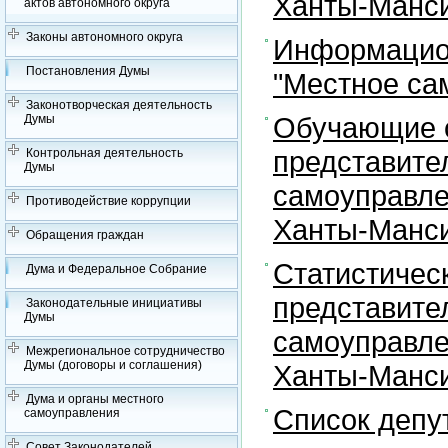
Ханты-Манси
актов автономного округа
Законы автономного округа
Информацион
Постановления Думы
"Местное са
Законотворческая деятельность
Обучающие с
Думы
представите
Контрольная деятельность
Думы
самоуправле
Противодействие коррупции
Ханты-Манси
Обращения граждан
Статистичес
Дума и Федеральное Собрание
представите
Законодательные инициативы
Думы
самоуправле
Межрегиональное сотрудничество
Думы (договоры и соглашения)
Ханты-Манси
Дума и органы местного
Список депу
самоуправления
Совет Законодателей