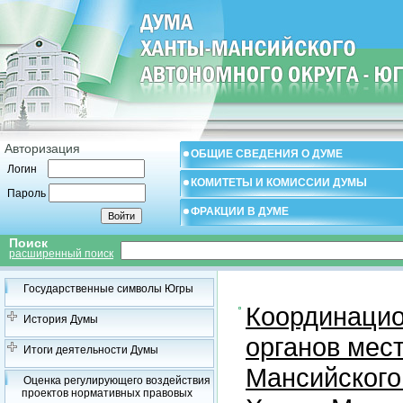
Авторизация
ОБЩИЕ СВЕДЕНИЯ О ДУМЕ
Логин
КОМИТЕТЫ И КОМИССИИ ДУМЫ
Пароль
ФРАКЦИИ В ДУМЕ
Поиск
расширенный поиск
Государственные символы Югры
Координацио
История Думы
органов мес
Итоги деятельности Думы
Мансийского
Оценка регулирующего воздействия
проектов нормативных правовых