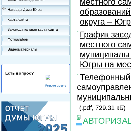
местного са
образований
Награды Думы Югры
округа – Юг
Карта сайта
Законодательная карта сайта
График засе
Фотоальбом
местного са
Видеоматериалы
муниципальн
Югры на ме
Есть вопрос?
Телефонный 
самоуправлен
Решаем вместе
муниципальны
(.pdf, 729.31 кБ)
АВТОРИЗА