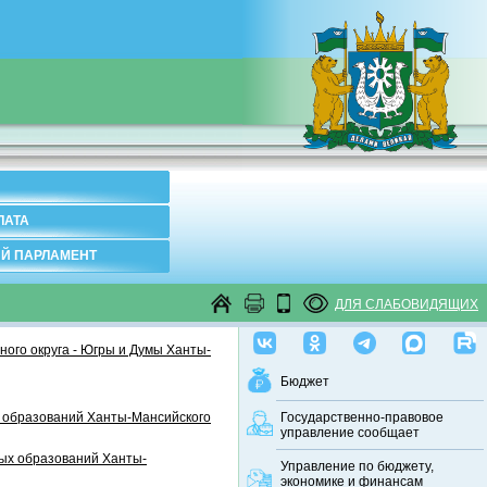
ЛАТА
Й ПАРЛАМЕНТ
ДЛЯ СЛАБОВИДЯЩИХ
ого округа - Югры и Думы Ханты-
Бюджет
 образований Ханты-Мансийского
Государственно-правовое
управление сообщает
ных образований Ханты-
Управление по бюджету,
экономике и финансам