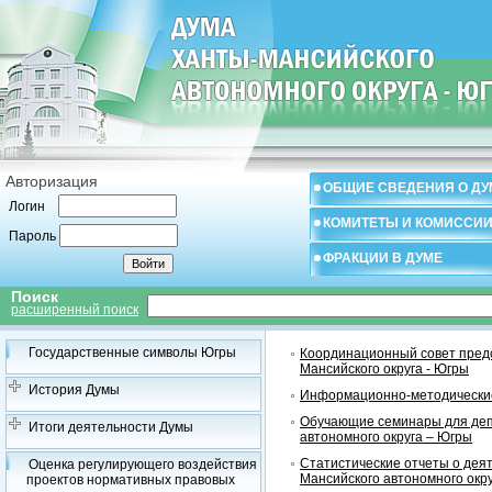
Авторизация
ОБЩИЕ СВЕДЕНИЯ О ДУ
Логин
КОМИТЕТЫ И КОМИССИ
Пароль
ФРАКЦИИ В ДУМЕ
Поиск
расширенный поиск
Государственные символы Югры
Координационный совет предс
Мансийского округа - Югры
История Думы
Информационно-методические
Обучающие семинары для деп
Итоги деятельности Думы
автономного округа – Югры
Статистические отчеты о дея
Оценка регулирующего воздействия
Мансийского автономного окр
проектов нормативных правовых