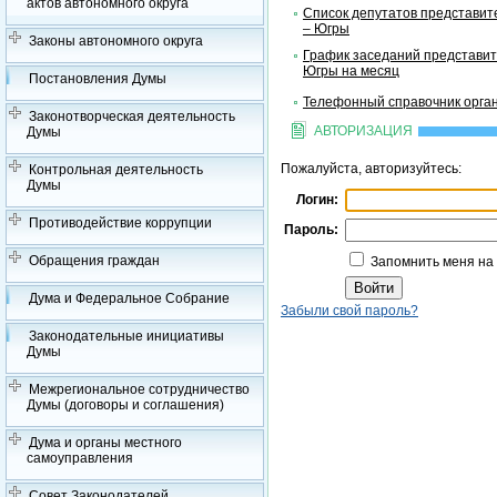
актов автономного округа
Список депутатов представит
– Югры
Законы автономного округа
График заседаний представит
Югры на месяц
Постановления Думы
Телефонный справочник орган
Законотворческая деятельность
АВТОРИЗАЦИЯ
Думы
Пожалуйста, авторизуйтесь:
Контрольная деятельность
Думы
Логин:
Противодействие коррупции
Пароль:
Обращения граждан
Запомнить меня на
Дума и Федеральное Собрание
Забыли свой пароль?
Законодательные инициативы
Думы
Межрегиональное сотрудничество
Думы (договоры и соглашения)
Дума и органы местного
самоуправления
Совет Законодателей