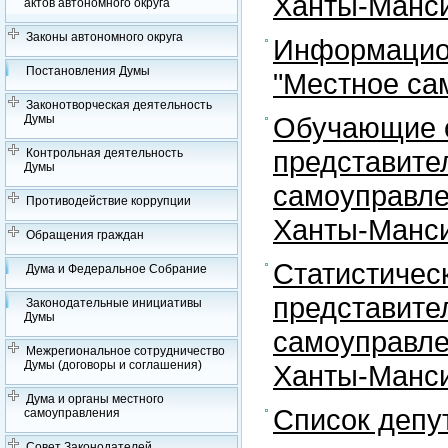
Ханты-Манси
актов автономного округа
Законы автономного округа
Информацион
Постановления Думы
"Местное са
Законотворческая деятельность
Обучающие с
Думы
представите
Контрольная деятельность
Думы
самоуправле
Противодействие коррупции
Ханты-Манси
Обращения граждан
Статистичес
Дума и Федеральное Собрание
представите
Законодательные инициативы
Думы
самоуправле
Межрегиональное сотрудничество
Думы (договоры и соглашения)
Ханты-Манси
Дума и органы местного
Список депу
самоуправления
Совет Законодателей