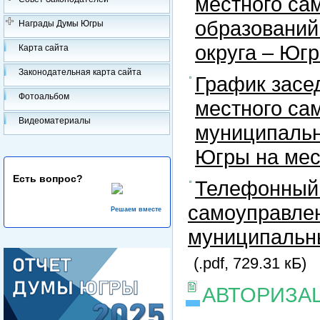
местного са
образований
Награды Думы Югры
округа – Юг
Карта сайта
Законодательная карта сайта
График засе
Фотоальбом
местного са
Видеоматериалы
муниципальн
Югры на ме
Есть вопрос?
Телефонный 
самоуправлен
Решаем вместе
муниципальны
(.pdf, 729.31 кБ)
АВТОРИЗА