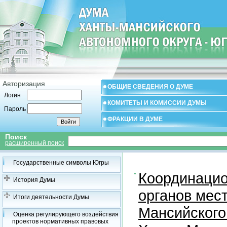
Авторизация
ОБЩИЕ СВЕДЕНИЯ О ДУМЕ
Логин
КОМИТЕТЫ И КОМИССИИ ДУМЫ
Пароль
ФРАКЦИИ В ДУМЕ
Поиск
расширенный поиск
Государственные символы Югры
Координацио
История Думы
органов мес
Итоги деятельности Думы
Мансийского
Оценка регулирующего воздействия
проектов нормативных правовых