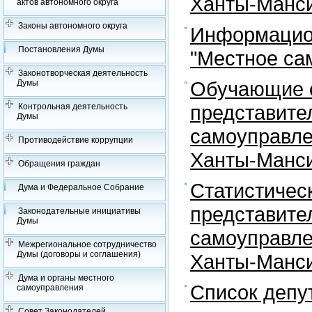
Ханты-Манси
актов автономного округа
Законы автономного округа
Информацион
Постановления Думы
"Местное са
Законотворческая деятельность
Обучающие с
Думы
представите
Контрольная деятельность
Думы
самоуправле
Противодействие коррупции
Ханты-Манси
Обращения граждан
Статистичес
Дума и Федеральное Собрание
представите
Законодательные инициативы
Думы
самоуправле
Межрегиональное сотрудничество
Думы (договоры и соглашения)
Ханты-Манси
Дума и органы местного
Список депу
самоуправления
Совет Законодателей