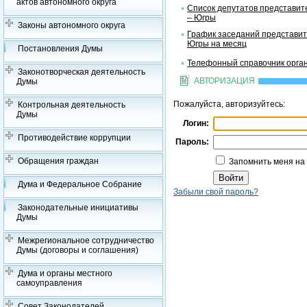
актов автономного округа
Список депутатов представит
– Югры
Законы автономного округа
График заседаний представит
Югры на месяц
Постановления Думы
Телефонный справочник орган
Законотворческая деятельность
АВТОРИЗАЦИЯ
Думы
Пожалуйста, авторизуйтесь:
Контрольная деятельность
Думы
Логин:
Противодействие коррупции
Пароль:
Обращения граждан
Запомнить меня на
Дума и Федеральное Собрание
Забыли свой пароль?
Законодательные инициативы
Думы
Межрегиональное сотрудничество
Думы (договоры и соглашения)
Дума и органы местного
самоуправления
Совет Законодателей