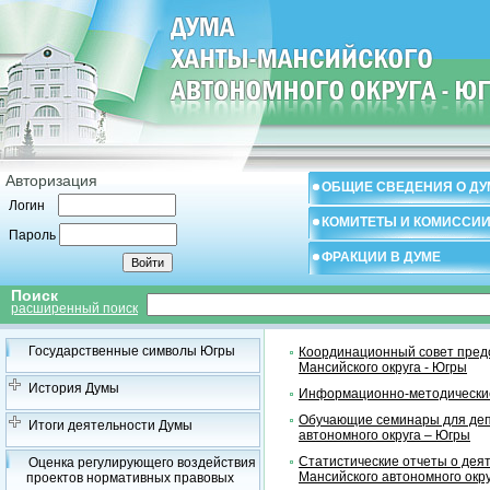
Авторизация
ОБЩИЕ СВЕДЕНИЯ О ДУ
Логин
КОМИТЕТЫ И КОМИССИ
Пароль
ФРАКЦИИ В ДУМЕ
Поиск
расширенный поиск
Государственные символы Югры
Координационный совет предс
Мансийского округа - Югры
История Думы
Информационно-методические
Обучающие семинары для деп
Итоги деятельности Думы
автономного округа – Югры
Статистические отчеты о дея
Оценка регулирующего воздействия
Мансийского автономного окр
проектов нормативных правовых