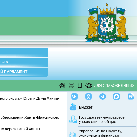
ЛАТА
Й ПАРЛАМЕНТ
ДЛЯ СЛАБОВИДЯЩИХ
ого округа - Югры и Думы Ханты-
Бюджет
 образований Ханты-Мансийского
Государственно-правовое
управление сообщает
ных образований Ханты-
Управление по бюджету,
экономике и финансам