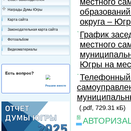
местного са
образований
Награды Думы Югры
округа – Юг
Карта сайта
Законодательная карта сайта
График засе
Фотоальбом
местного са
Видеоматериалы
муниципальн
Югры на ме
Есть вопрос?
Телефонный 
самоуправлен
Решаем вместе
муниципальны
(.pdf, 729.31 кБ)
АВТОРИЗА