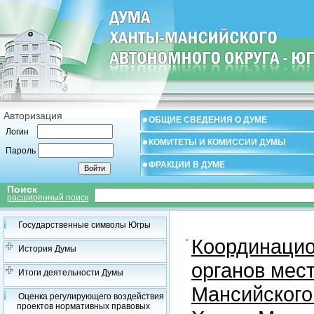
Авторизация
ОБЩИЕ СВЕДЕНИЯ О ДУМЕ
Логин
КОМИТЕТЫ И КОМИССИИ ДУМЫ
Пароль
ФРАКЦИИ В ДУМЕ
Поиск
расширенный поиск
Государственные символы Югры
Координацио
История Думы
органов мес
Итоги деятельности Думы
Мансийского
Оценка регулирующего воздействия
проектов нормативных правовых