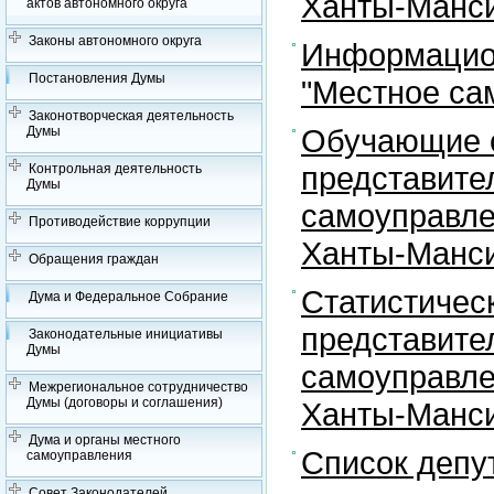
Ханты-Манси
актов автономного округа
Законы автономного округа
Информацион
Постановления Думы
"Местное са
Законотворческая деятельность
Обучающие с
Думы
представите
Контрольная деятельность
Думы
самоуправле
Противодействие коррупции
Ханты-Манси
Обращения граждан
Статистичес
Дума и Федеральное Собрание
представите
Законодательные инициативы
Думы
самоуправле
Межрегиональное сотрудничество
Думы (договоры и соглашения)
Ханты-Манси
Дума и органы местного
Список депу
самоуправления
Совет Законодателей