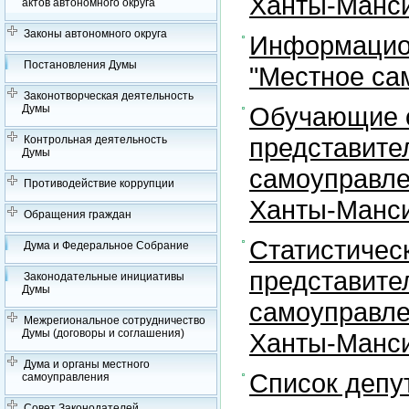
Ханты-Манси
актов автономного округа
Законы автономного округа
Информацион
Постановления Думы
"Местное са
Законотворческая деятельность
Обучающие с
Думы
представите
Контрольная деятельность
Думы
самоуправле
Противодействие коррупции
Ханты-Манси
Обращения граждан
Статистичес
Дума и Федеральное Собрание
представите
Законодательные инициативы
Думы
самоуправле
Межрегиональное сотрудничество
Думы (договоры и соглашения)
Ханты-Манси
Дума и органы местного
Список депу
самоуправления
Совет Законодателей