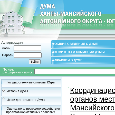
Авторизация
ОБЩИЕ СВЕДЕНИЯ О ДУМЕ
Логин
КОМИТЕТЫ И КОМИССИИ ДУМЫ
Пароль
ФРАКЦИИ В ДУМЕ
Поиск
расширенный поиск
Государственные символы Югры
Координацио
История Думы
органов мес
Итоги деятельности Думы
Мансийского
Оценка регулирующего воздействия
проектов нормативных правовых