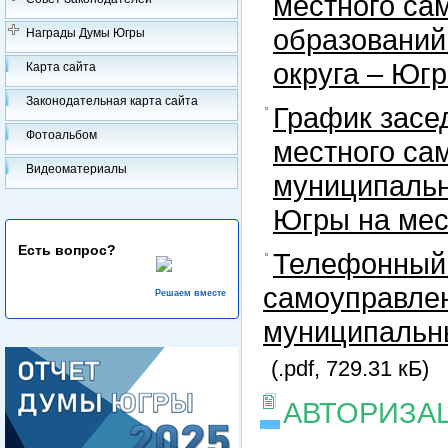
местного са
образований
Награды Думы Югры
округа – Юг
Карта сайта
Законодательная карта сайта
График засе
Фотоальбом
местного са
Видеоматериалы
муниципальн
Югры на ме
Есть вопрос?
Телефонный 
самоуправлен
Решаем вместе
муниципальны
(.pdf, 729.31 кБ)
АВТОРИЗА