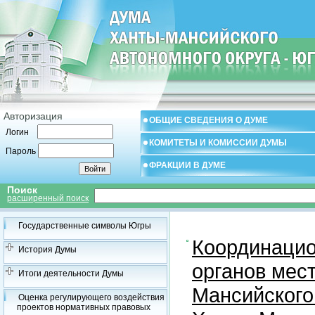
Авторизация
ОБЩИЕ СВЕДЕНИЯ О ДУМЕ
Логин
КОМИТЕТЫ И КОМИССИИ ДУМЫ
Пароль
ФРАКЦИИ В ДУМЕ
Поиск
расширенный поиск
Государственные символы Югры
Координацио
История Думы
органов мес
Итоги деятельности Думы
Мансийского
Оценка регулирующего воздействия
проектов нормативных правовых