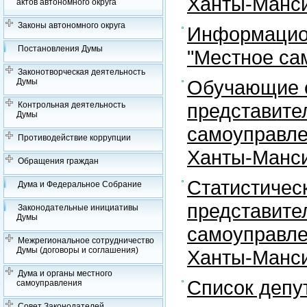
Ханты-Манси
актов автономного округа
Законы автономного округа
Информацион
Постановления Думы
"Местное са
Законотворческая деятельность
Обучающие с
Думы
представите
Контрольная деятельность
Думы
самоуправле
Противодействие коррупции
Ханты-Манси
Обращения граждан
Статистичес
Дума и Федеральное Собрание
представите
Законодательные инициативы
Думы
самоуправле
Межрегиональное сотрудничество
Думы (договоры и соглашения)
Ханты-Манси
Дума и органы местного
Список депу
самоуправления
Совет Законодателей