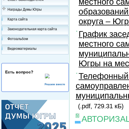
местного са
образований
Награды Думы Югры
округа – Юг
Карта сайта
Законодательная карта сайта
График засе
Фотоальбом
местного са
Видеоматериалы
муниципальн
Югры на ме
Есть вопрос?
Телефонный 
самоуправлен
Решаем вместе
муниципальны
(.pdf, 729.31 кБ)
АВТОРИЗА