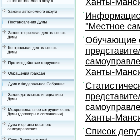
Ханты-Манси
актов автономного округа
Законы автономного округа
Информацион
Постановления Думы
"Местное са
Законотворческая деятельность
Обучающие с
Думы
представите
Контрольная деятельность
Думы
самоуправле
Противодействие коррупции
Ханты-Манси
Обращения граждан
Статистичес
Дума и Федеральное Собрание
представите
Законодательные инициативы
Думы
самоуправле
Межрегиональное сотрудничество
Думы (договоры и соглашения)
Ханты-Манси
Дума и органы местного
Список депу
самоуправления
Совет Законодателей