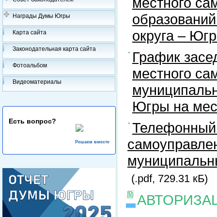
местного са
образований
Награды Думы Югры
округа – Юг
Карта сайта
Законодательная карта сайта
График засе
Фотоальбом
местного са
Видеоматериалы
муниципальн
Югры на ме
Есть вопрос?
Телефонный 
самоуправлен
Решаем вместе
муниципальны
(.pdf, 729.31 кБ)
АВТОРИЗА