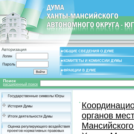
Авторизация
ОБЩИЕ СВЕДЕНИЯ О ДУМЕ
Логин
КОМИТЕТЫ И КОМИССИИ ДУМЫ
Пароль
ФРАКЦИИ В ДУМЕ
Поиск
расширенный поиск
Государственные символы Югры
Координацио
История Думы
органов мес
Итоги деятельности Думы
Мансийского
Оценка регулирующего воздействия
проектов нормативных правовых