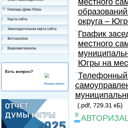
местного са
образований
Награды Думы Югры
округа – Юг
Карта сайта
Законодательная карта сайта
График засе
Фотоальбом
местного са
Видеоматериалы
муниципальн
Югры на ме
Есть вопрос?
Телефонный 
самоуправлен
Решаем вместе
муниципальны
(.pdf, 729.31 кБ)
АВТОРИЗА