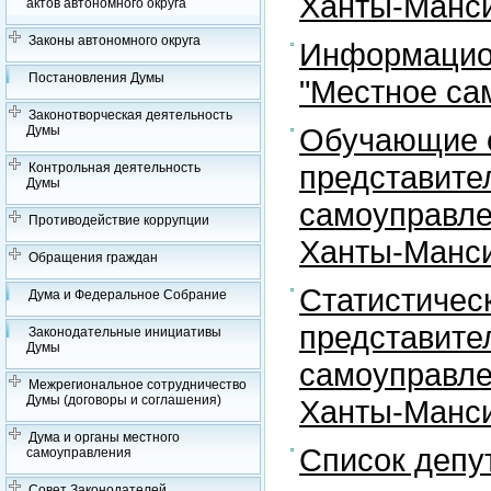
Ханты-Манси
актов автономного округа
Законы автономного округа
Информацион
Постановления Думы
"Местное са
Законотворческая деятельность
Обучающие с
Думы
представите
Контрольная деятельность
Думы
самоуправле
Противодействие коррупции
Ханты-Манси
Обращения граждан
Статистичес
Дума и Федеральное Собрание
представите
Законодательные инициативы
Думы
самоуправле
Межрегиональное сотрудничество
Думы (договоры и соглашения)
Ханты-Манси
Дума и органы местного
Список депу
самоуправления
Совет Законодателей