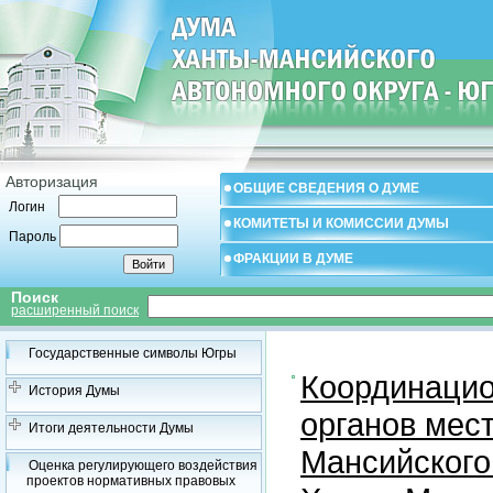
Авторизация
ОБЩИЕ СВЕДЕНИЯ О ДУМЕ
Логин
КОМИТЕТЫ И КОМИССИИ ДУМЫ
Пароль
ФРАКЦИИ В ДУМЕ
Поиск
расширенный поиск
Государственные символы Югры
Координацио
История Думы
органов мес
Итоги деятельности Думы
Мансийского
Оценка регулирующего воздействия
проектов нормативных правовых