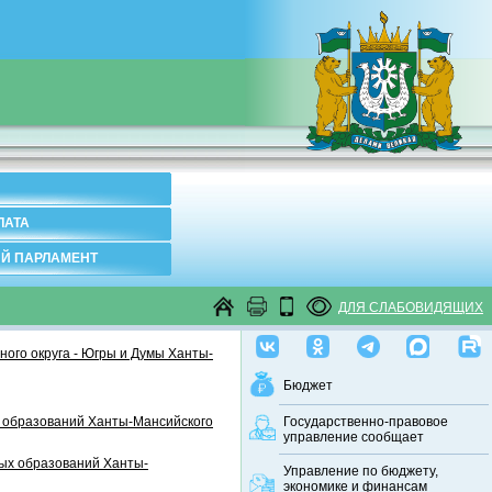
ЛАТА
Й ПАРЛАМЕНТ
ДЛЯ СЛАБОВИДЯЩИХ
ого округа - Югры и Думы Ханты-
Бюджет
 образований Ханты-Мансийского
Государственно-правовое
управление сообщает
ных образований Ханты-
Управление по бюджету,
экономике и финансам