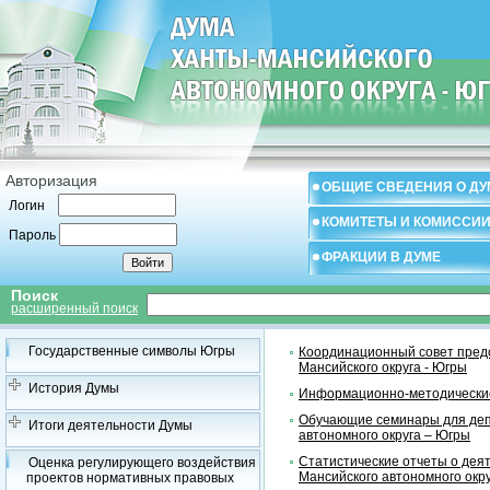
Авторизация
ОБЩИЕ СВЕДЕНИЯ О ДУ
Логин
КОМИТЕТЫ И КОМИССИ
Пароль
ФРАКЦИИ В ДУМЕ
Поиск
расширенный поиск
Государственные символы Югры
Координационный совет предс
Мансийского округа - Югры
История Думы
Информационно-методические
Обучающие семинары для деп
Итоги деятельности Думы
автономного округа – Югры
Статистические отчеты о дея
Оценка регулирующего воздействия
Мансийского автономного окр
проектов нормативных правовых