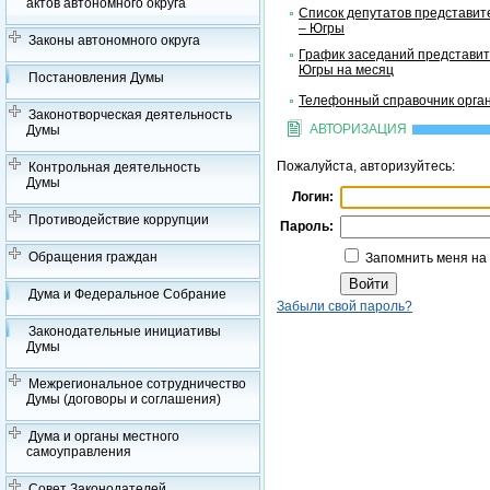
актов автономного округа
Список депутатов представит
– Югры
Законы автономного округа
График заседаний представит
Югры на месяц
Постановления Думы
Телефонный справочник орган
Законотворческая деятельность
АВТОРИЗАЦИЯ
Думы
Пожалуйста, авторизуйтесь:
Контрольная деятельность
Думы
Логин:
Противодействие коррупции
Пароль:
Обращения граждан
Запомнить меня на
Дума и Федеральное Собрание
Забыли свой пароль?
Законодательные инициативы
Думы
Межрегиональное сотрудничество
Думы (договоры и соглашения)
Дума и органы местного
самоуправления
Совет Законодателей