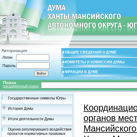
Авторизация
ОБЩИЕ СВЕДЕНИЯ О ДУМЕ
Логин
КОМИТЕТЫ И КОМИССИИ ДУМЫ
Пароль
ФРАКЦИИ В ДУМЕ
Поиск
расширенный поиск
Государственные символы Югры
Координацио
История Думы
органов мес
Итоги деятельности Думы
Мансийского
Оценка регулирующего воздействия
проектов нормативных правовых