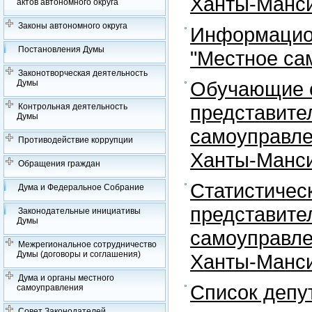
Ханты-Манси
актов автономного округа
Законы автономного округа
Информацион
Постановления Думы
"Местное са
Законотворческая деятельность
Обучающие с
Думы
представите
Контрольная деятельность
Думы
самоуправле
Противодействие коррупции
Ханты-Манси
Обращения граждан
Статистичес
Дума и Федеральное Собрание
представите
Законодательные инициативы
Думы
самоуправле
Межрегиональное сотрудничество
Думы (договоры и соглашения)
Ханты-Манси
Дума и органы местного
Список депу
самоуправления
Совет Законодателей