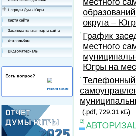
местного са
образований
Награды Думы Югры
округа – Юг
Карта сайта
Законодательная карта сайта
График засе
Фотоальбом
местного са
Видеоматериалы
муниципальн
Югры на ме
Есть вопрос?
Телефонный 
самоуправлен
Решаем вместе
муниципальны
(.pdf, 729.31 кБ)
АВТОРИЗА