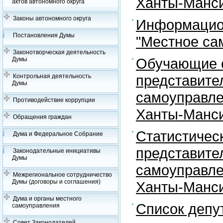
Ханты-Манси
актов автономного округа
Законы автономного округа
Информацион
Постановления Думы
"Местное са
Законотворческая деятельность
Обучающие с
Думы
представите
Контрольная деятельность
Думы
самоуправле
Противодействие коррупции
Ханты-Манси
Обращения граждан
Статистичес
Дума и Федеральное Собрание
представите
Законодательные инициативы
Думы
самоуправле
Межрегиональное сотрудничество
Думы (договоры и соглашения)
Ханты-Манси
Дума и органы местного
Список депу
самоуправления
Совет Законодателей