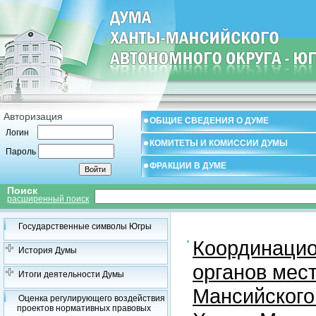
Авторизация
ОБЩИЕ СВЕДЕНИЯ О ДУМЕ
Логин
КОМИТЕТЫ И КОМИССИИ ДУМЫ
Пароль
ФРАКЦИИ В ДУМЕ
Поиск
расширенный поиск
Государственные символы Югры
Координацио
История Думы
органов мес
Итоги деятельности Думы
Мансийского
Оценка регулирующего воздействия
проектов нормативных правовых