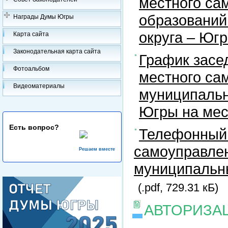
местного са
образований
Награды Думы Югры
округа – Юг
Карта сайта
Законодательная карта сайта
График засе
Фотоальбом
местного са
Видеоматериалы
муниципальн
Югры на ме
Есть вопрос?
Телефонный 
самоуправлен
Решаем вместе
муниципальны
(.pdf, 729.31 кБ)
АВТОРИЗА