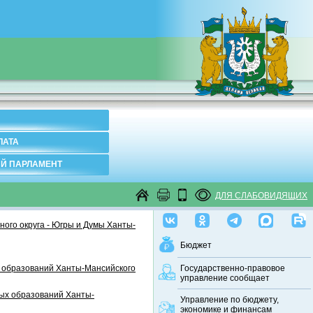
ЛАТА
Й ПАРЛАМЕНТ
ДЛЯ СЛАБОВИДЯЩИХ
ого округа - Югры и Думы Ханты-
Бюджет
 образований Ханты-Мансийского
Государственно-правовое
управление сообщает
ных образований Ханты-
Управление по бюджету,
экономике и финансам