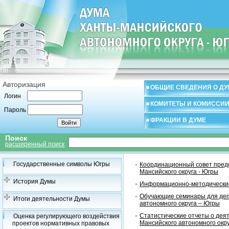
Авторизация
ОБЩИЕ СВЕДЕНИЯ О ДУ
Логин
КОМИТЕТЫ И КОМИССИ
Пароль
ФРАКЦИИ В ДУМЕ
Поиск
расширенный поиск
Государственные символы Югры
Координационный совет предс
Мансийского округа - Югры
История Думы
Информационно-методические
Обучающие семинары для деп
Итоги деятельности Думы
автономного округа – Югры
Статистические отчеты о дея
Оценка регулирующего воздействия
Мансийского автономного окр
проектов нормативных правовых