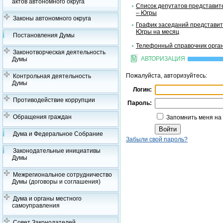
актов автономного округа
Список депутатов представит
– Югры
Законы автономного округа
График заседаний представит
Югры на месяц
Постановления Думы
Телефонный справочник орган
Законотворческая деятельность
АВТОРИЗАЦИЯ
Думы
Пожалуйста, авторизуйтесь:
Контрольная деятельность
Думы
Логин:
Противодействие коррупции
Пароль:
Обращения граждан
Запомнить меня на
Дума и Федеральное Собрание
Забыли свой пароль?
Законодательные инициативы
Думы
Межрегиональное сотрудничество
Думы (договоры и соглашения)
Дума и органы местного
самоуправления
Совет Законодателей