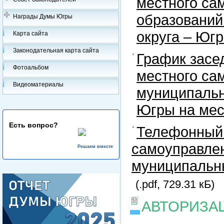
местного са
образований
Награды Думы Югры
округа – Юг
Карта сайта
Законодательная карта сайта
График засе
Фотоальбом
местного са
Видеоматериалы
муниципальн
Югры на ме
Есть вопрос?
Телефонный 
самоуправлен
Решаем вместе
муниципальны
(.pdf, 729.31 кБ)
АВТОРИЗА