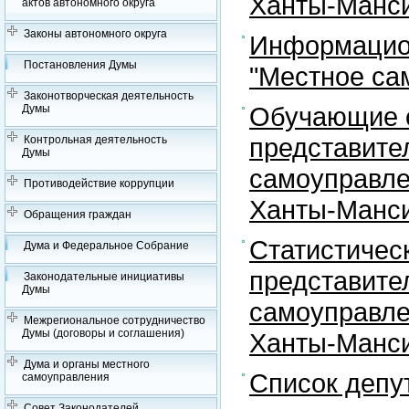
Ханты-Манси
актов автономного округа
Законы автономного округа
Информацион
Постановления Думы
"Местное са
Законотворческая деятельность
Обучающие с
Думы
представите
Контрольная деятельность
Думы
самоуправле
Противодействие коррупции
Ханты-Манси
Обращения граждан
Статистичес
Дума и Федеральное Собрание
представите
Законодательные инициативы
Думы
самоуправле
Межрегиональное сотрудничество
Думы (договоры и соглашения)
Ханты-Манси
Дума и органы местного
Список депу
самоуправления
Совет Законодателей