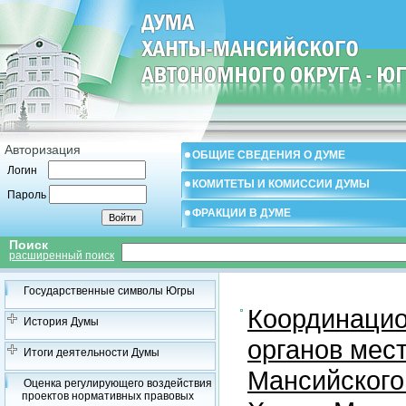
Авторизация
ОБЩИЕ СВЕДЕНИЯ О ДУМЕ
Логин
КОМИТЕТЫ И КОМИССИИ ДУМЫ
Пароль
ФРАКЦИИ В ДУМЕ
Поиск
расширенный поиск
Государственные символы Югры
Координацио
История Думы
органов мес
Итоги деятельности Думы
Мансийского
Оценка регулирующего воздействия
проектов нормативных правовых