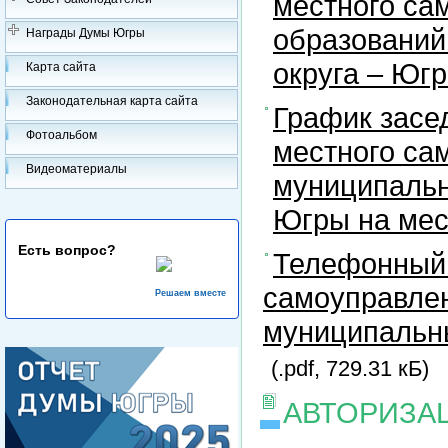
местного са
образований
Награды Думы Югры
округа – Юг
Карта сайта
Законодательная карта сайта
График засе
Фотоальбом
местного са
Видеоматериалы
муниципальн
Югры на ме
Есть вопрос?
Телефонный 
самоуправлен
Решаем вместе
муниципальны
(.pdf, 729.31 кБ)
АВТОРИЗА