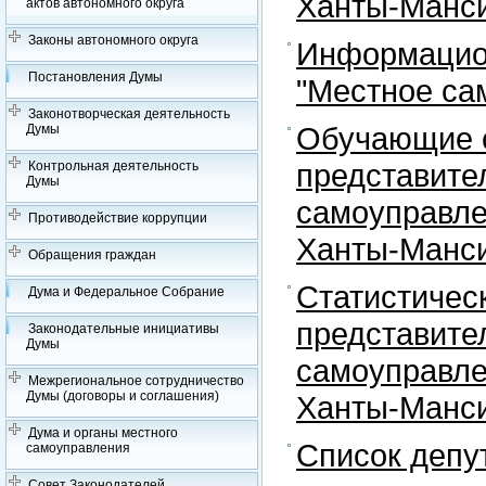
Ханты-Манси
актов автономного округа
Законы автономного округа
Информацион
Постановления Думы
"Местное са
Законотворческая деятельность
Обучающие с
Думы
представите
Контрольная деятельность
Думы
самоуправле
Противодействие коррупции
Ханты-Манси
Обращения граждан
Статистичес
Дума и Федеральное Собрание
представите
Законодательные инициативы
Думы
самоуправле
Межрегиональное сотрудничество
Думы (договоры и соглашения)
Ханты-Манси
Дума и органы местного
Список депу
самоуправления
Совет Законодателей