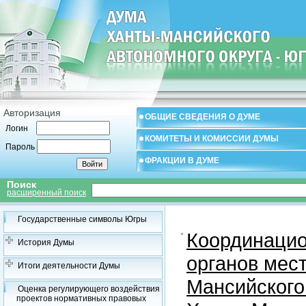
Авторизация
ОБЩИЕ СВЕДЕНИЯ О ДУМЕ
Логин
КОМИТЕТЫ И КОМИССИИ ДУМЫ
Пароль
ФРАКЦИИ В ДУМЕ
Поиск
расширенный поиск
Государственные символы Югры
Координацио
История Думы
органов мес
Итоги деятельности Думы
Мансийского
Оценка регулирующего воздействия
проектов нормативных правовых