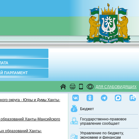
ЛАТА
Й ПАРЛАМЕНТ
ДЛЯ СЛАБОВИДЯЩИХ
ого округа - Югры и Думы Ханты-
Бюджет
 образований Ханты-Мансийского
Государственно-правовое
управление сообщает
ных образований Ханты-
Управление по бюджету,
экономике и финансам