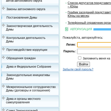
актов автономного округа
Список депутатов представит
– Югры
Законы автономного округа
График заседаний представит
Югры на месяц
Постановления Думы
Телефонный справочник орган
Законотворческая деятельность
АВТОРИЗАЦИЯ
Думы
Пожалуйста, авторизуйтесь:
Контрольная деятельность
Думы
Логин:
Противодействие коррупции
Пароль:
Обращения граждан
Запомнить меня на
Дума и Федеральное Собрание
Забыли свой пароль?
Законодательные инициативы
Думы
Межрегиональное сотрудничество
Думы (договоры и соглашения)
Дума и органы местного
самоуправления
Совет Законодателей