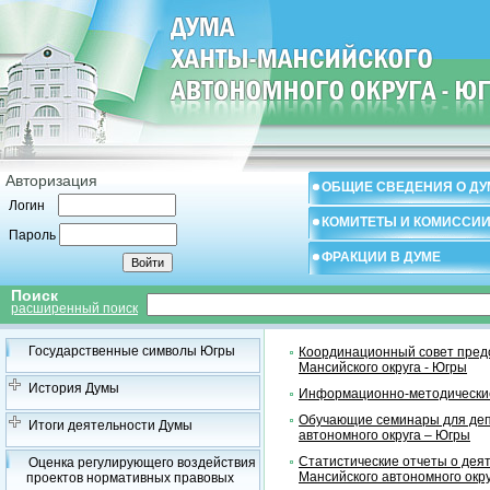
Авторизация
ОБЩИЕ СВЕДЕНИЯ О ДУ
Логин
КОМИТЕТЫ И КОМИССИ
Пароль
ФРАКЦИИ В ДУМЕ
Поиск
расширенный поиск
Государственные символы Югры
Координационный совет предс
Мансийского округа - Югры
История Думы
Информационно-методические
Обучающие семинары для деп
Итоги деятельности Думы
автономного округа – Югры
Статистические отчеты о дея
Оценка регулирующего воздействия
Мансийского автономного окр
проектов нормативных правовых