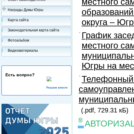
местного са
образований
Награды Думы Югры
округа – Юг
Карта сайта
Законодательная карта сайта
График засе
Фотоальбом
местного са
Видеоматериалы
муниципальн
Югры на ме
Есть вопрос?
Телефонный 
самоуправлен
Решаем вместе
муниципальны
(.pdf, 729.31 кБ)
АВТОРИЗА