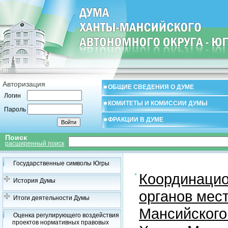
Авторизация
ОБЩИЕ СВЕДЕНИЯ О ДУМЕ
Логин
КОМИТЕТЫ И КОМИССИИ ДУМЫ
Пароль
ФРАКЦИИ В ДУМЕ
Поиск
расширенный поиск
Государственные символы Югры
Координацио
История Думы
органов мес
Итоги деятельности Думы
Мансийского
Оценка регулирующего воздействия
проектов нормативных правовых