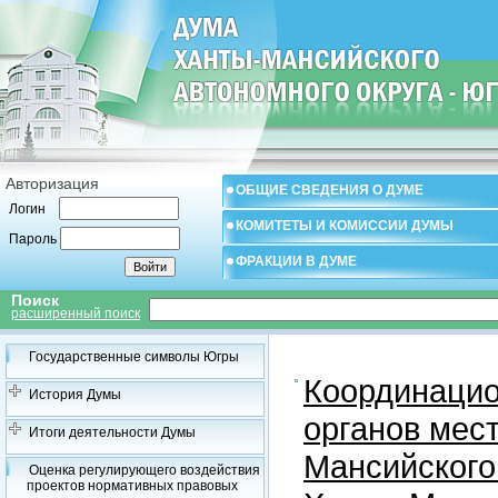
Авторизация
ОБЩИЕ СВЕДЕНИЯ О ДУМЕ
Логин
КОМИТЕТЫ И КОМИССИИ ДУМЫ
Пароль
ФРАКЦИИ В ДУМЕ
Поиск
расширенный поиск
Государственные символы Югры
Координацио
История Думы
органов мес
Итоги деятельности Думы
Мансийского
Оценка регулирующего воздействия
проектов нормативных правовых