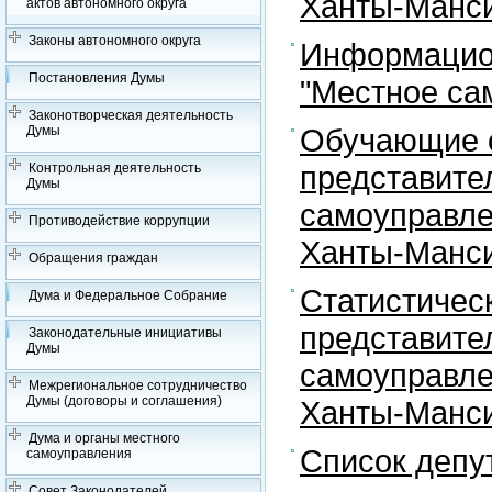
Ханты-Манси
актов автономного округа
Законы автономного округа
Информацион
Постановления Думы
"Местное са
Законотворческая деятельность
Обучающие с
Думы
представите
Контрольная деятельность
Думы
самоуправле
Противодействие коррупции
Ханты-Манси
Обращения граждан
Статистичес
Дума и Федеральное Собрание
представите
Законодательные инициативы
Думы
самоуправле
Межрегиональное сотрудничество
Думы (договоры и соглашения)
Ханты-Манси
Дума и органы местного
Список депу
самоуправления
Совет Законодателей