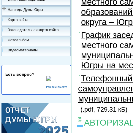
местного са
образований
Награды Думы Югры
округа – Юг
Карта сайта
Законодательная карта сайта
График засе
Фотоальбом
местного са
Видеоматериалы
муниципальн
Югры на ме
Есть вопрос?
Телефонный 
самоуправлен
Решаем вместе
муниципальны
(.pdf, 729.31 кБ)
АВТОРИЗА