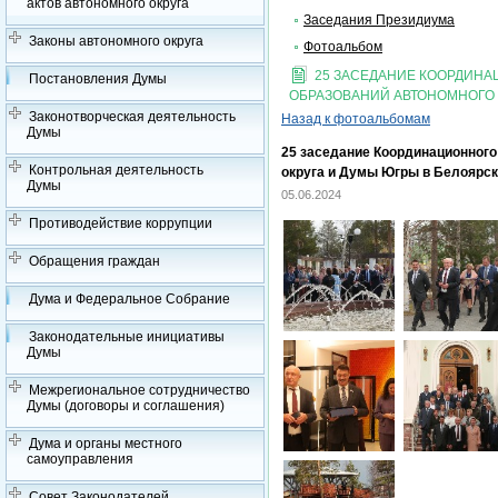
актов автономного округа
Заседания Президиума
Законы автономного округа
Фотоальбом
25 ЗАСЕДАНИЕ КООРДИН
Постановления Думы
ОБРАЗОВАНИЙ АВТОНОМНОГО 
Законотворческая деятельность
Назад к фотоальбомам
Думы
25 заседание Координационного
Контрольная деятельность
округа и Думы Югры в Белоярс
Думы
05.06.2024
Противодействие коррупции
Обращения граждан
Дума и Федеральное Собрание
Законодательные инициативы
Думы
Межрегиональное сотрудничество
Думы (договоры и соглашения)
Дума и органы местного
самоуправления
Совет Законодателей