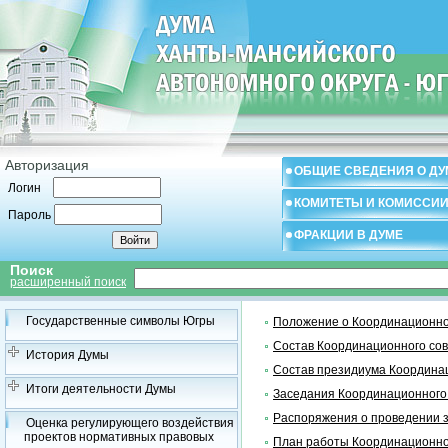
Авторизация
ОБЩИЕ СВЕДЕНИЯ О ДУ
Логин
КОМИТЕТЫ И КОМИССИ
Пароль
ФРАКЦИИ В ДУМЕ
Поиск
расширенный поиск
Государственные символы Югры
Положение о Координационно
Состав Координационного со
История Думы
Состав президиума Координа
Итоги деятельности Думы
Заседания Координационного
Распоряжения о проведении 
Оценка регулирующего воздействия
проектов нормативных правовых
План работы Координационно