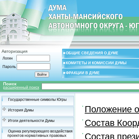
Авторизация
ОБЩИЕ СВЕДЕНИЯ О ДУМЕ
Логин
КОМИТЕТЫ И КОМИССИИ ДУМЫ
Пароль
ФРАКЦИИ В ДУМЕ
Поиск
расширенный поиск
Государственные символы Югры
Положение о
История Думы
Состав Коор
Итоги деятельности Думы
Оценка регулирующего воздействия
Состав през
проектов нормативных правовых