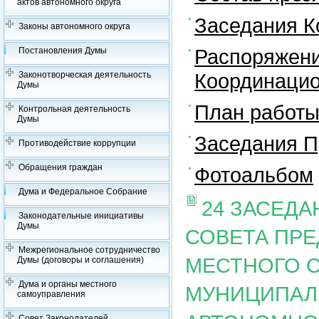
актов автономного округа
Заседания К
Законы автономного округа
Распоряжени
Постановления Думы
Координацио
Законотворческая деятельность
Думы
План работы
Контрольная деятельность
Думы
Заседания П
Противодействие коррупции
Обращения граждан
Фотоальбом
Дума и Федеральное Собрание
24 ЗАСЕД
Законодательные инициативы
Думы
СОВЕТА ПР
Межрегиональное сотрудничество
МЕСТНОГО 
Думы (договоры и соглашения)
Дума и органы местного
МУНИЦИПАЛ
самоуправления
Совет Законодателей