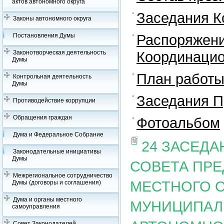
актов автономного округа
Заседания К
Законы автономного округа
Распоряжени
Постановления Думы
Координацио
Законотворческая деятельность
Думы
План работы
Контрольная деятельность
Думы
Заседания П
Противодействие коррупции
Обращения граждан
Фотоальбом
Дума и Федеральное Собрание
24 ЗАСЕД
Законодательные инициативы
Думы
СОВЕТА ПР
Межрегиональное сотрудничество
МЕСТНОГО 
Думы (договоры и соглашения)
Дума и органы местного
МУНИЦИПАЛ
самоуправления
Совет Законодателей