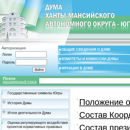
Авторизация
ОБЩИЕ СВЕДЕНИЯ О ДУМЕ
Логин
КОМИТЕТЫ И КОМИССИИ ДУМЫ
Пароль
ФРАКЦИИ В ДУМЕ
Поиск
расширенный поиск
Государственные символы Югры
Положение о
История Думы
Состав Коор
Итоги деятельности Думы
Оценка регулирующего воздействия
Состав през
проектов нормативных правовых