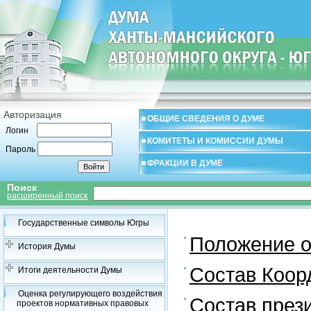
Авторизация
ОБЩИЕ СВЕДЕНИЯ О ДУМЕ
Логин
КОМИТЕТЫ И КОМИССИИ ДУМЫ
Пароль
ФРАКЦИИ В ДУМЕ
Поиск
расширенный поиск
Государственные символы Югры
Положение о
История Думы
Состав Коор
Итоги деятельности Думы
Оценка регулирующего воздействия
Состав през
проектов нормативных правовых