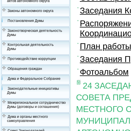
актов автономного округа
Заседания К
Законы автономного округа
Распоряжени
Постановления Думы
Координацио
Законотворческая деятельность
Думы
План работы
Контрольная деятельность
Думы
Заседания П
Противодействие коррупции
Обращения граждан
Фотоальбом
Дума и Федеральное Собрание
24 ЗАСЕД
Законодательные инициативы
Думы
СОВЕТА ПР
Межрегиональное сотрудничество
МЕСТНОГО 
Думы (договоры и соглашения)
Дума и органы местного
МУНИЦИПАЛ
самоуправления
Совет Законодателей