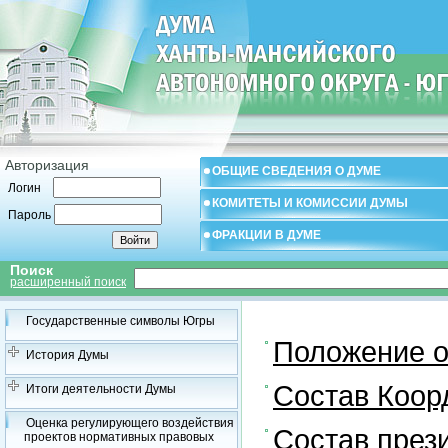
Авторизация
ОБЩИЕ СВЕДЕНИЯ О ДУМЕ
Логин
КОМИТЕТЫ И КОМИССИИ ДУМЫ
Пароль
ФРАКЦИИ В ДУМЕ
Поиск
расширенный поиск
Государственные символы Югры
Положение о
История Думы
Состав Коор
Итоги деятельности Думы
Оценка регулирующего воздействия
Состав през
проектов нормативных правовых