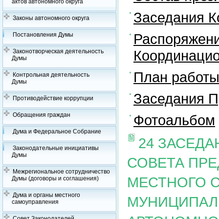
актов автономного округа
Заседания К
Законы автономного округа
Распоряжени
Постановления Думы
Координацио
Законотворческая деятельность
Думы
План работы
Контрольная деятельность
Думы
Заседания П
Противодействие коррупции
Обращения граждан
Фотоальбом
Дума и Федеральное Собрание
24 ЗАСЕД
Законодательные инициативы
Думы
СОВЕТА ПР
Межрегиональное сотрудничество
МЕСТНОГО 
Думы (договоры и соглашения)
Дума и органы местного
МУНИЦИПАЛ
самоуправления
Совет Законодателей