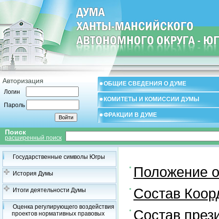
Авторизация
ОБЩИЕ СВЕДЕНИЯ О ДУМЕ
Логин
КОМИТЕТЫ И КОМИССИИ ДУМЫ
Пароль
ФРАКЦИИ В ДУМЕ
Поиск
расширенный поиск
Государственные символы Югры
Положение о
История Думы
Состав Коор
Итоги деятельности Думы
Оценка регулирующего воздействия
Состав през
проектов нормативных правовых