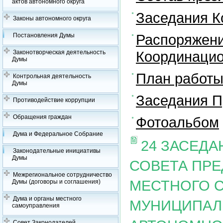
актов автономного округа
Заседания К
Законы автономного округа
Распоряжени
Постановления Думы
Координацио
Законотворческая деятельность
Думы
План работы
Контрольная деятельность
Думы
Заседания П
Противодействие коррупции
Обращения граждан
Фотоальбом
Дума и Федеральное Собрание
24 ЗАСЕД
Законодательные инициативы
Думы
СОВЕТА ПР
Межрегиональное сотрудничество
МЕСТНОГО 
Думы (договоры и соглашения)
Дума и органы местного
МУНИЦИПАЛ
самоуправления
Совет Законодателей