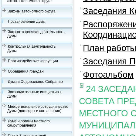
актов автономного округа
Заседания К
Законы автономного округа
Распоряжени
Постановления Думы
Координацио
Законотворческая деятельность
Думы
План работы
Контрольная деятельность
Думы
Заседания П
Противодействие коррупции
Обращения граждан
Фотоальбом
Дума и Федеральное Собрание
24 ЗАСЕД
Законодательные инициативы
Думы
СОВЕТА ПР
Межрегиональное сотрудничество
МЕСТНОГО 
Думы (договоры и соглашения)
Дума и органы местного
МУНИЦИПАЛ
самоуправления
Совет Законодателей