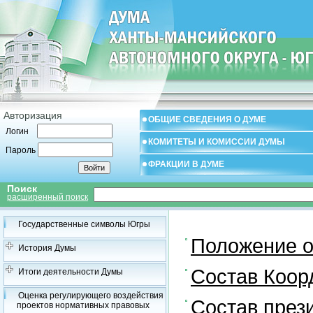
Авторизация
ОБЩИЕ СВЕДЕНИЯ О ДУМЕ
Логин
КОМИТЕТЫ И КОМИССИИ ДУМЫ
Пароль
ФРАКЦИИ В ДУМЕ
Поиск
расширенный поиск
Государственные символы Югры
Положение о
История Думы
Состав Коор
Итоги деятельности Думы
Оценка регулирующего воздействия
Состав през
проектов нормативных правовых