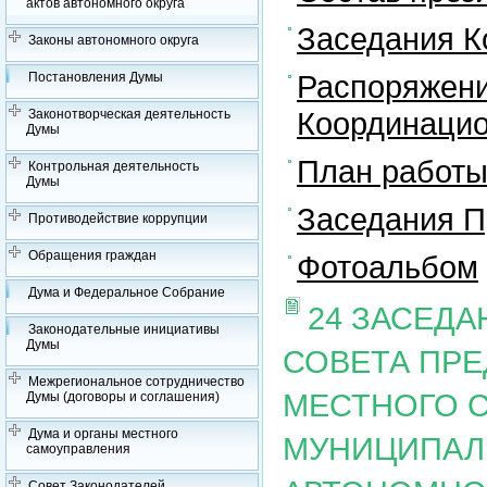
актов автономного округа
Заседания К
Законы автономного округа
Распоряжени
Постановления Думы
Координацио
Законотворческая деятельность
Думы
План работы
Контрольная деятельность
Думы
Заседания П
Противодействие коррупции
Обращения граждан
Фотоальбом
Дума и Федеральное Собрание
24 ЗАСЕД
Законодательные инициативы
Думы
СОВЕТА ПР
Межрегиональное сотрудничество
МЕСТНОГО 
Думы (договоры и соглашения)
Дума и органы местного
МУНИЦИПАЛ
самоуправления
Совет Законодателей