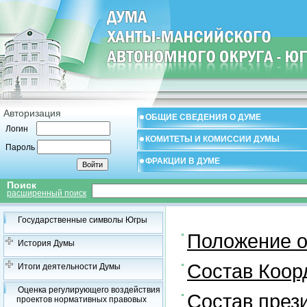
Авторизация
ОБЩИЕ СВЕДЕНИЯ О ДУМЕ
Логин
КОМИТЕТЫ И КОМИССИИ ДУМЫ
Пароль
ФРАКЦИИ В ДУМЕ
Поиск
расширенный поиск
Государственные символы Югры
Положение о
История Думы
Состав Коор
Итоги деятельности Думы
Оценка регулирующего воздействия
Состав през
проектов нормативных правовых