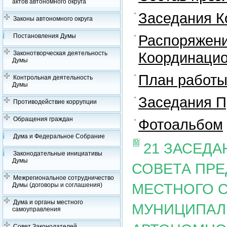
актов автономного округа
Заседания К
Законы автономного округа
Распоряжени
Постановления Думы
Координацио
Законотворческая деятельность
Думы
План работы
Контрольная деятельность
Думы
Заседания П
Противодействие коррупции
Обращения граждан
Фотоальбом
Дума и Федеральное Собрание
21 ЗАСЕД
Законодательные инициативы
Думы
СОВЕТА ПР
Межрегиональное сотрудничество
МЕСТНОГО 
Думы (договоры и соглашения)
Дума и органы местного
МУНИЦИПАЛ
самоуправления
Совет Законодателей