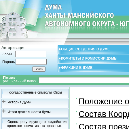
Авторизация
ОБЩИЕ СВЕДЕНИЯ О ДУМЕ
Логин
КОМИТЕТЫ И КОМИССИИ ДУМЫ
Пароль
ФРАКЦИИ В ДУМЕ
Поиск
расширенный поиск
Государственные символы Югры
Положение о
История Думы
Состав Коор
Итоги деятельности Думы
Оценка регулирующего воздействия
Состав през
проектов нормативных правовых