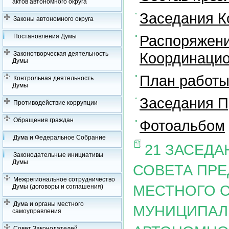
актов автономного округа
Заседания К
Законы автономного округа
Распоряжени
Постановления Думы
Координацио
Законотворческая деятельность
Думы
План работы
Контрольная деятельность
Думы
Заседания П
Противодействие коррупции
Обращения граждан
Фотоальбом
Дума и Федеральное Собрание
21 ЗАСЕД
Законодательные инициативы
Думы
СОВЕТА ПР
Межрегиональное сотрудничество
МЕСТНОГО 
Думы (договоры и соглашения)
Дума и органы местного
МУНИЦИПАЛ
самоуправления
Совет Законодателей