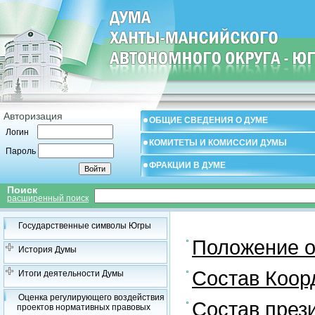
Авторизация
ОБЩИЕ СВЕДЕНИЯ О ДУМЕ
Логин
КОМИТЕТЫ И КОМИССИИ ДУМЫ
Пароль
ФРАКЦИИ В ДУМЕ
Поиск
расширенный поиск
Государственные символы Югры
Положение о
История Думы
Состав Коор
Итоги деятельности Думы
Оценка регулирующего воздействия
Состав през
проектов нормативных правовых