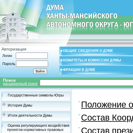
Авторизация
ОБЩИЕ СВЕДЕНИЯ О ДУМЕ
Логин
КОМИТЕТЫ И КОМИССИИ ДУМЫ
Пароль
ФРАКЦИИ В ДУМЕ
Поиск
расширенный поиск
Государственные символы Югры
Положение о
История Думы
Состав Коор
Итоги деятельности Думы
Оценка регулирующего воздействия
Состав през
проектов нормативных правовых