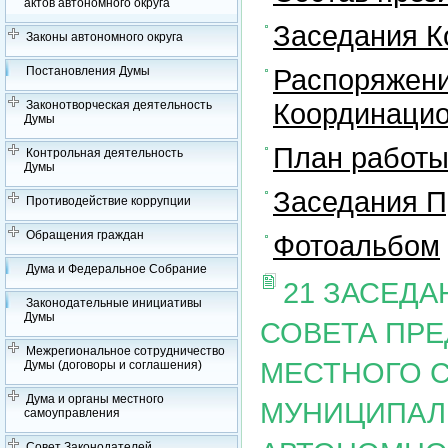
актов автономного округа
Заседания К
Законы автономного округа
Распоряжени
Постановления Думы
Координацио
Законотворческая деятельность
Думы
План работы
Контрольная деятельность
Думы
Заседания П
Противодействие коррупции
Обращения граждан
Фотоальбом
Дума и Федеральное Собрание
21 ЗАСЕД
Законодательные инициативы
Думы
СОВЕТА ПР
Межрегиональное сотрудничество
МЕСТНОГО 
Думы (договоры и соглашения)
Дума и органы местного
МУНИЦИПАЛ
самоуправления
Совет Законодателей