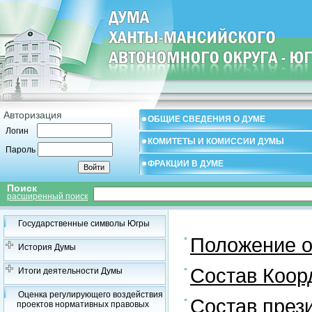
Авторизация
ОБЩИЕ СВЕДЕНИЯ О ДУМЕ
Логин
КОМИТЕТЫ И КОМИССИИ ДУМЫ
Пароль
ФРАКЦИИ В ДУМЕ
Поиск
расширенный поиск
Государственные символы Югры
Положение о
История Думы
Состав Коор
Итоги деятельности Думы
Оценка регулирующего воздействия
Состав през
проектов нормативных правовых