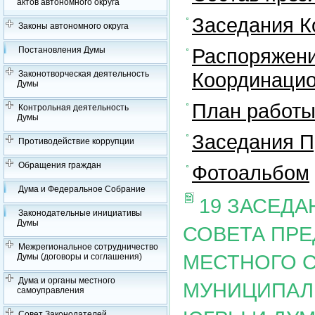
актов автономного округа
Заседания К
Законы автономного округа
Распоряжени
Постановления Думы
Координацио
Законотворческая деятельность
Думы
План работы
Контрольная деятельность
Думы
Заседания П
Противодействие коррупции
Обращения граждан
Фотоальбом
Дума и Федеральное Собрание
19 ЗАСЕД
Законодательные инициативы
Думы
СОВЕТА ПР
Межрегиональное сотрудничество
МЕСТНОГО 
Думы (договоры и соглашения)
Дума и органы местного
МУНИЦИПАЛ
самоуправления
Совет Законодателей