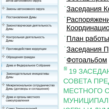
актов автономного округа
Заседания К
Законы автономного округа
Распоряжени
Постановления Думы
Координацио
Законотворческая деятельность
Думы
План работы
Контрольная деятельность
Думы
Заседания П
Противодействие коррупции
Обращения граждан
Фотоальбом
Дума и Федеральное Собрание
19 ЗАСЕД
Законодательные инициативы
Думы
СОВЕТА ПР
Межрегиональное сотрудничество
МЕСТНОГО 
Думы (договоры и соглашения)
Дума и органы местного
МУНИЦИПАЛ
самоуправления
Совет Законодателей