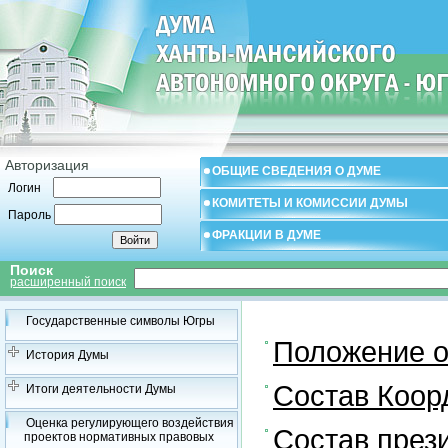
Авторизация
ОБЩИЕ СВЕДЕНИЯ О ДУМЕ
Логин
КОМИТЕТЫ И КОМИССИИ ДУМЫ
Пароль
ФРАКЦИИ В ДУМЕ
Поиск
расширенный поиск
Государственные символы Югры
Положение о
История Думы
Состав Коор
Итоги деятельности Думы
Оценка регулирующего воздействия
Состав през
проектов нормативных правовых