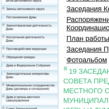
актов автономного округа
Заседания К
Законы автономного округа
Распоряжени
Постановления Думы
Координацио
Законотворческая деятельность
Думы
План работы
Контрольная деятельность
Думы
Заседания П
Противодействие коррупции
Обращения граждан
Фотоальбом
Дума и Федеральное Собрание
19 ЗАСЕД
Законодательные инициативы
Думы
СОВЕТА ПР
Межрегиональное сотрудничество
МЕСТНОГО 
Думы (договоры и соглашения)
Дума и органы местного
МУНИЦИПАЛ
самоуправления
Совет Законодателей