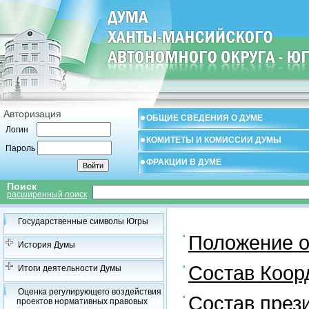
Авторизация
ОБЩИЕ СВЕДЕНИЯ О ДУМЕ
Логин
КОМИТЕТЫ И КОМИССИИ ДУМЫ
Пароль
ФРАКЦИИ В ДУМЕ
Поиск
расширенный поиск
Государственные символы Югры
Положение о
История Думы
Состав Коор
Итоги деятельности Думы
Оценка регулирующего воздействия
Состав през
проектов нормативных правовых